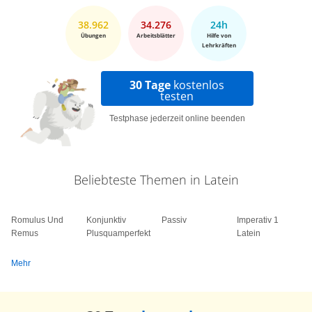
38.962
34.276
24h
Übungen
Arbeitsblätter
Hilfe von
Lehrkräften
30 Tage
kostenlos
testen
Testphase jederzeit online beenden
Beliebteste Themen in Latein
Romulus Und
Konjunktiv
Passiv
Imperativ 1
Remus
Plusquamperfekt
Latein
Mehr