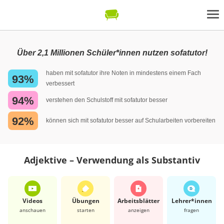
Über 2,1 Millionen Schüler*innen nutzen sofatutor!
haben mit sofatutor ihre Noten in mindestens einem Fach
93%
verbessert
94%
verstehen den Schulstoff mit sofatutor besser
92%
können sich mit sofatutor besser auf Schularbeiten vorbereiten
Adjektive – Verwendung als Substantiv
Videos
Übungen
Arbeits­blätter
Lehrer*​innen
anschauen
starten
anzeigen
fragen