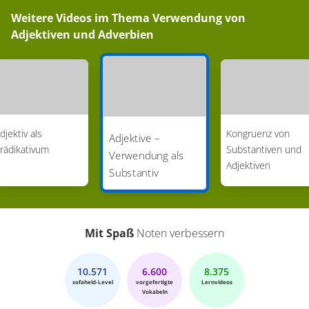
Weitere Videos im Thema
Verwendung von
Adjektiven und Adverbien
djektiv als
Kongruenz von
Adjektive –
rädikativum
Substantiven und
Verwendung als
Adjektiven
Substantiv
Mit Spaß
Noten verbessern
10.571
6.600
8.375
sofaheld-Level
vorgefertigte
Lernvideos
Vokabeln