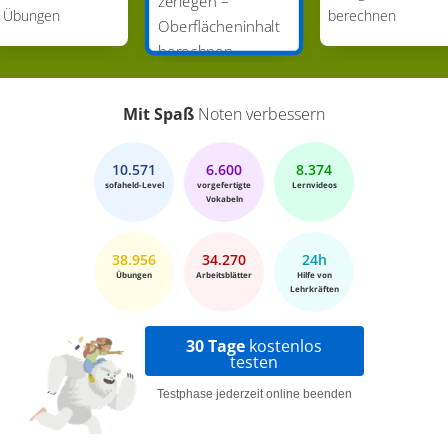
zerlegen –
 Übungen
berechnen
Oberflächeninhalt
berechnen
Mit Spaß
Noten verbessern
10.571
6.600
8.374
sofaheld-Level
vorgefertigte
Lernvideos
Vokabeln
38.956
34.270
24h
Übungen
Arbeitsblätter
Hilfe von
Lehrkräften
30 Tage
kostenlos
testen
Testphase jederzeit online beenden