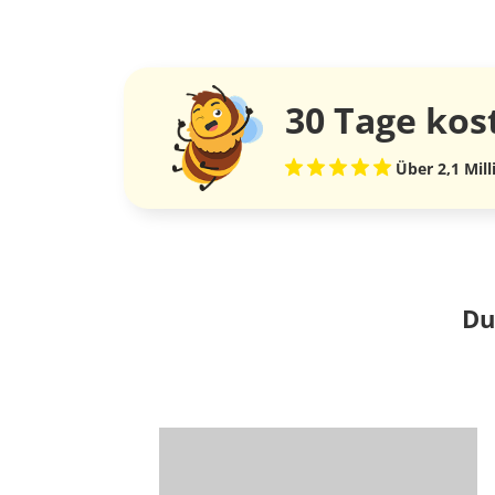
30 Tage
kos
Über 2,1 Mil
Du