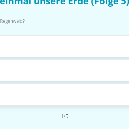
einmal unsere Erde (Folge 5
s-Regenwald?
1/5