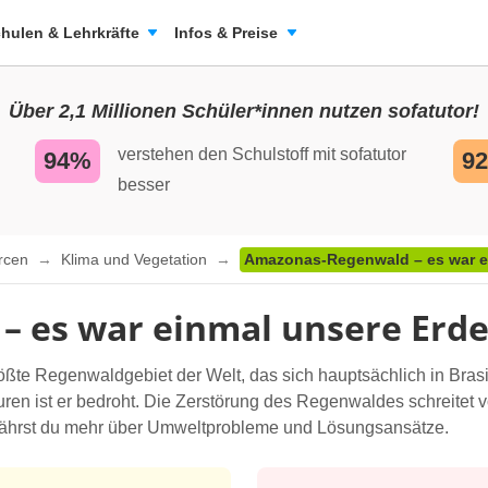
hulen & Lehrkräfte
Infos & Preise
Über 2,1 Millionen Schüler*innen nutzen sofatutor!
verstehen den Schulstoff mit sofatutor
94%
9
besser
urcen
Klima und Vegetation
Amazonas-Regenwald – es war ei
 es war einmal unsere Erde 
e Regenwaldgebiet der Welt, das sich hauptsächlich in Brasili
uren ist er bedroht. Die Zerstörung des Regenwaldes schreitet
 erfährst du mehr über Umweltprobleme und Lösungsansätze.