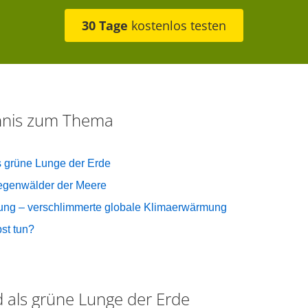
30 Tage
kostenlos testen
chnis zum Thema
 grüne Lunge der Erde
Regenwälder der Meere
rung – verschlimmerte globale Klimaerwärmung
st tun?
 als grüne Lunge der Erde