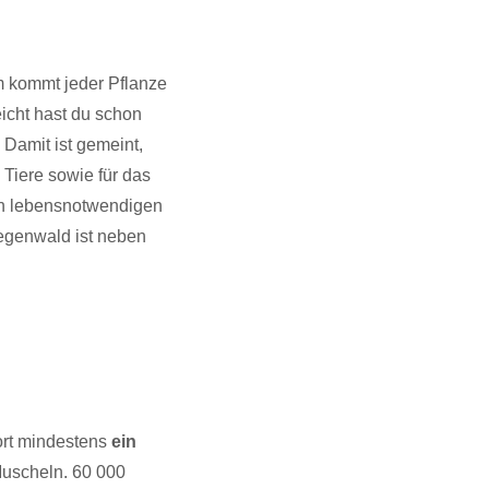
m kommt jeder Pflanze
eicht hast du schon
 Damit ist gemeint,
Tiere sowie für das
en lebensnotwendigen
egenwald ist neben
ort mindestens
ein
Muscheln. 60 000