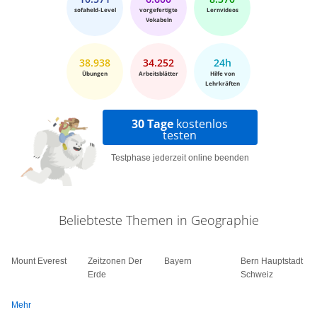
sofaheld-Level
vorgefertigte
Lernvideos
Vokabeln
38.938
34.252
24h
Übungen
Arbeitsblätter
Hilfe von
Lehrkräften
30 Tage
kostenlos
testen
Testphase jederzeit online beenden
Beliebteste Themen in Geographie
Mount Everest
Zeitzonen Der
Bayern
Bern Hauptstadt
Erde
Schweiz
Mehr