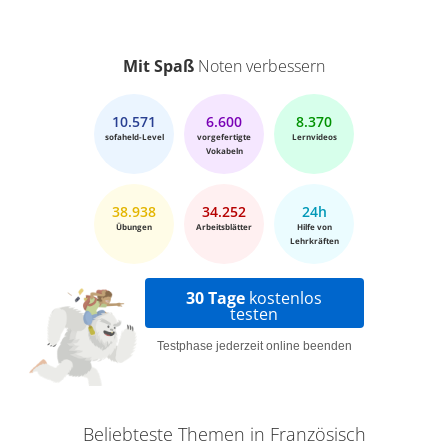
Mit Spaß
Noten verbessern
10.571
6.600
8.370
sofaheld-Level
vorgefertigte
Lernvideos
Vokabeln
38.938
34.252
24h
Übungen
Arbeitsblätter
Hilfe von
Lehrkräften
30 Tage
kostenlos
testen
Testphase jederzeit online beenden
Beliebteste Themen in Französisch