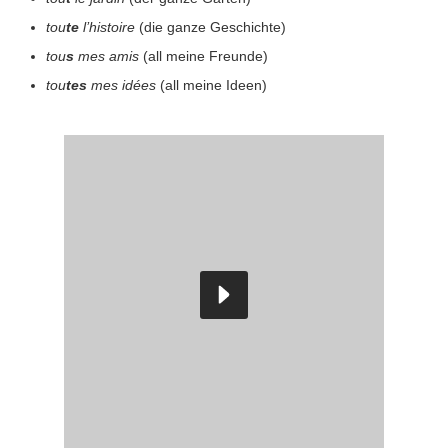
tou
te
l’histoire
(die ganze Geschichte)
tou
s
mes amis
(all meine Freunde)
tou
tes
mes idées
(all meine Ideen)