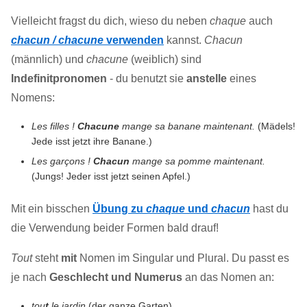
Vielleicht fragst du dich, wieso du neben
chaque
auch
chacun / chacune
verwenden
kannst.
Chacun
(männlich) und
chacune
(weiblich) sind
Indefinitpronomen
- du benutzt sie
anstelle
eines
Nomens:
Les filles !
Chacune
mange sa banane maintenant.
(Mädels!
Jede isst jetzt ihre Banane.)
Les garçons !
Chacun
mange sa pomme maintenant.
(Jungs! Jeder isst jetzt seinen Apfel.)
Mit ein bisschen
Übung zu
chaque
und
chacun
hast du
die Verwendung beider Formen bald drauf!
Tout
steht
mit
Nomen im Singular und Plural. Du passt es
je nach
Geschlecht und Numerus
an das Nomen an:
tou
t
le jardin
(der ganze Garten)