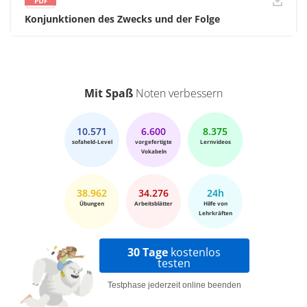
Konjunktionen des Zwecks und der Folge
Mit Spaß
Noten verbessern
10.571
6.600
8.375
sofaheld-Level
vorgefertigte
Lernvideos
Vokabeln
38.962
34.276
24h
Übungen
Arbeitsblätter
Hilfe von
Lehrkräften
30 Tage
kostenlos
testen
Testphase jederzeit online beenden