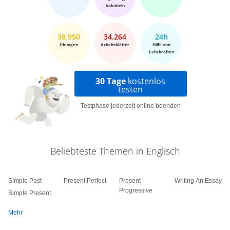
Vokabeln
38.950
34.264
24h
Übungen
Arbeitsblätter
Hilfe von
Lehrkräften
30 Tage
kostenlos
testen
Testphase jederzeit online beenden
Beliebteste Themen in Englisch
Simple Past
Present Perfect
Present
Writing An Essay
Progressive
Simple Present
Mehr