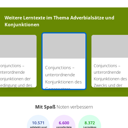
Weitere Lerntexte im Thema
Adverbialsätze und
Konjunktionen
onjunctions –
Conjunctions –
Conjunctions –
nterordnende
unterordnende
unterordnende
onjunktionen der
Konjunktionen des
Konjunktionen des
edingung und des
Zwecks und der
Gegensatzes
rundes
Folge
Mit Spaß
Noten verbessern
10.571
6.600
8.372
sofaheld-Level
vorgefertigte
Lernvideos