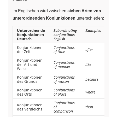
Im Englischen wird zwischen
sieben Arten von
unterordnenden Konjunktionen
unterschieden:
Unterordnende
Subordinating
Examples
Konjunktionen
conjunctions
Deutsch
English
Konjunktionen
Conjunctions
after
der Zeit
of time
Konjunktionen
Conjunctions
der Art und
like
of manner
Weise
Konjunktionen
Conjunctions
because
des Grunds
of reason
Konjunktionen
Conjunctions
where
des Orts
of place
Conjunctions
Konjunktionen
of
than
des Vergleichs
comparison