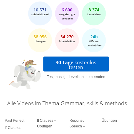
10.571
6.600
8.374
sofaheld-Level
vorgefertigte
Lernvideos
Vokabeln
38.956
34.270
24h
Übungen
Arbeitsblätter
Hilfe von
Lehrkräften
30 Tage
kostenlos
testen
Testphase jederzeit online beenden
Alle Videos im Thema Grammar, skills & methods
Past Perfect
If Clauses –
Reported
Übungen
Übungen
Speech –
If-Clauses