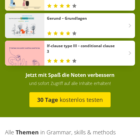
Gerund – Grundlagen
If-clause type III – conditional clause
3
Jetzt mit Spaß die Noten verbessern
und sofort Zugriff auf alle Inhalte erhalten!
30 Tage
kostenlos testen
Alle
Themen
in
Grammar, skills & methods