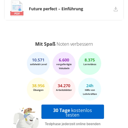
Future perfect – Einführung
Mit Spaß
Noten verbessern
10.571
6.600
8.375
sofaheld-Level
vorgefertigte
Lernvideos
Vokabeln
38.956
34.270
24h
Übungen
Arbeitsblätter
Hilfe von
Lehrkräften
30 Tage
kostenlos
testen
Testphase jederzeit online beenden