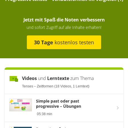
Jetzt mit Spaß die Noten verbessern
und sofort Zugriff auf alle Inhalte erhalten!
30 Tage
kostenlos testen
Videos
und
Lerntexte
zum Thema
Tenses – Zeitformen (18 Videos, 1 Lerntext)
Simple past oder past
progressive – Übungen
05:38 min