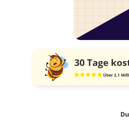
30 Tage
kos
Über 2,1 Mil
Du