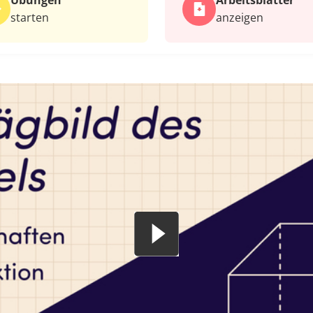
Übungen
Arbeits­blätter
starten
anzeigen