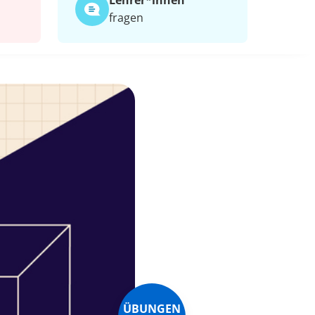
Lehrer*​innen
fragen
ÜBUNGEN