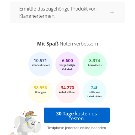
Ermittle das zugehörige Produkt von
Klammertermen.
Mit Spaß
Noten verbessern
10.571
6.600
8.374
sofaheld-Level
vorgefertigte
Lernvideos
Vokabeln
38.956
34.270
24h
Übungen
Arbeitsblätter
Hilfe von
Lehrkräften
30 Tage
kostenlos
testen
Testphase jederzeit online beenden