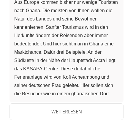
Aus Europa kommen bisher nur wenige Touristen
nach Ghana. Die meisten von Ihnen wollen die
Natur des Landes und seine Bewohner
kennenlernen. Sanfter Tourismus wird in den
Herkunftsländern der Reisenden aber immer
bedeutender. Und hier sieht man in Ghana eine
Marktchance. Dafür drei Beispiele. An der
Südküste in der Nähe der Hauptstadt Accra liegt
das KASAPA-Centre. Diese dorfähnliche
Ferienanlage wird von Kofi Acheampong und
seiner deutschen Frau geleitet. Hier sollen sich
die Besucher wie in einem ghanaischen Dorf
fühlen. Die Anlage besteht aus sechs runden
Gästebungalows. Jeder mit zwei Räumen. Die
WEITERLESEN
Lampen auf dem Nachttisch funktionieren mit
Solarstrom. Herr Acheampong betont den