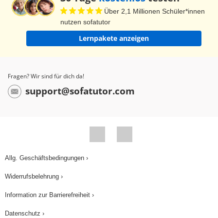
Dafür ist der Besucher mitten in Afrika
Über 2,1 Millionen Schüler*innen
angekommen. Die Einnahmen aus dem
nutzen sofatutor
Dorftourismus kommen direkt der Entwicklung der
Lernpakete anzeigen
Gemeinde zugute. Die Touristen nehmen am
Dorfleben teil. Sie sehen beispielsweise wie aus
Cassava-Knollen Gari hergestellt wird. Gari ist
Fragen? Wir sind für dich da!
ein Grundnahrungsmittel in ganz Westafrika. Es
support@sofatutor.com
wird zu einer Art Trockenpulver verarbeitet, das
zum Verzehr mit Wasser gemischt wird. Für die
Unterhaltung der Besucher spielt das
Bambusorchester von Mesomagor. Die Show der
Tänzer wirkt schon ziemlich professionell. Und
Allg. Geschäftsbedingungen ›
am Abend kann man dem Geschichtenerzähler
Widerrufsbelehrung ›
lauschen, wenn er die alte Legende von der
weisen Spinne vorträgt, die die Weisheit auf die
Information zur Barrierefreiheit ›
Welt brachte. Eine Abendunterhaltung, die auch
Datenschutz ›