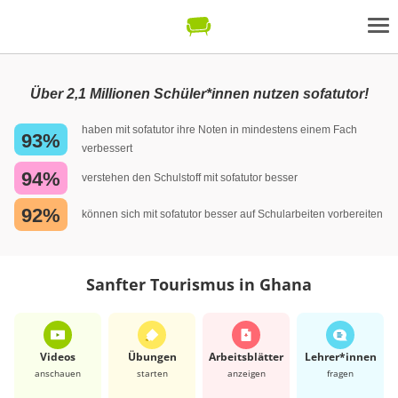
Über 2,1 Millionen Schüler*innen nutzen sofatutor!
haben mit sofatutor ihre Noten in mindestens einem Fach
93%
verbessert
94%
verstehen den Schulstoff mit sofatutor besser
92%
können sich mit sofatutor besser auf Schularbeiten vorbereiten
Sanfter Tourismus in Ghana
Videos
Übungen
Arbeits­blätter
Lehrer*​innen
anschauen
starten
anzeigen
fragen