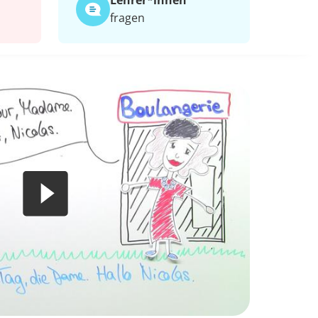
Lehrer*​innen
fragen