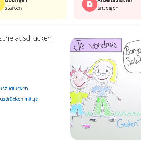
Übungen
Arbeits­blätter
starten
anzeigen
che ausdrücken
auszudrücken
sdrücken mit „je