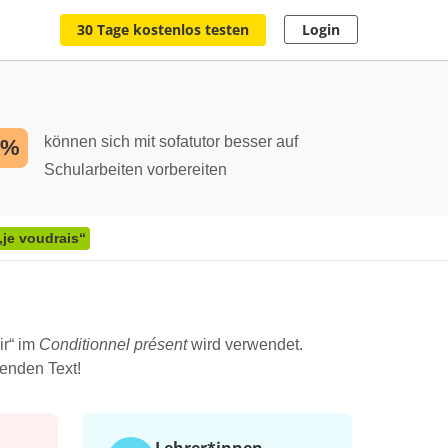
30 Tage kostenlos testen
Login
können sich mit sofatutor besser auf
2%
Schularbeiten vorbereiten
je voudrais“
ir“ im
Conditionnel présent
wird verwendet.
genden Text!