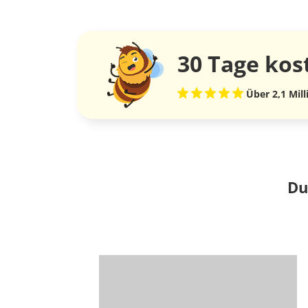
30 Tage
kos
Über 2,1 Mil
Du