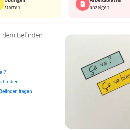
Übungen
Arbeits­blätter
starten
anzeigen
 dem Befinden
a ?
schreiben
Befinden fragen