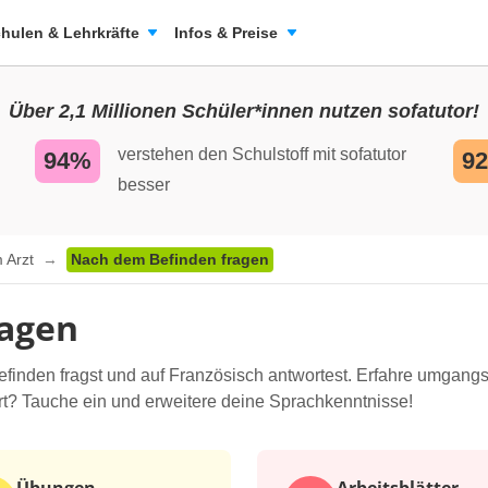
hulen & Lehrkräfte
Infos & Preise
Über 2,1 Millionen Schüler*innen nutzen sofatutor!
verstehen den Schulstoff mit sofatutor
94%
9
besser
 Arzt
Nach dem Befinden fragen
ragen
efinden fragst und auf Französisch antwortest. Erfahre umgang
rt? Tauche ein und erweitere deine Sprachkenntnisse!