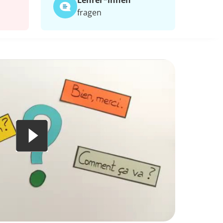
Lehrer*​innen
fragen