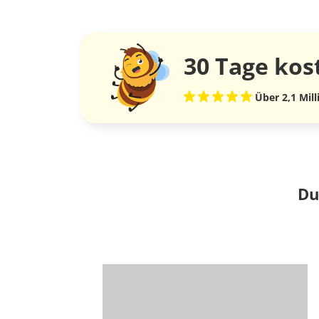
30 Tage
kos
Über 2,1 Mil
Du