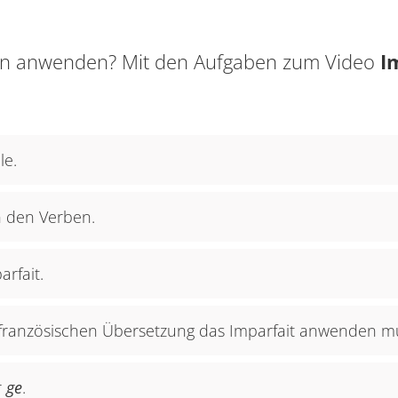
sen anwenden? Mit den Aufgaben zum Video
I
le.
n den Verben.
rfait.
 französischen Übersetzung das Imparfait anwenden m
r
ge
.