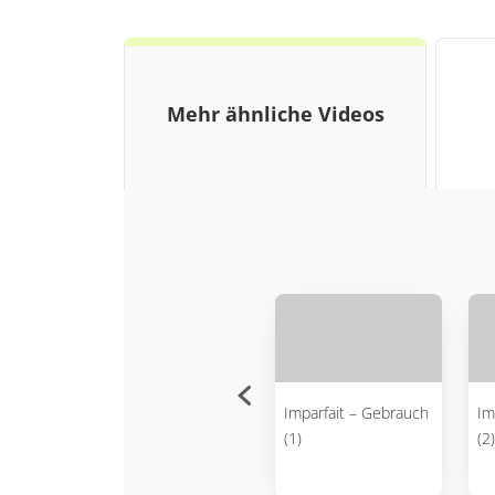
Mehr ähnliche Videos
dung
Bildung des Imparfait
Imparfait – Gebrauch
Im
– Übungen
(1)
(2)