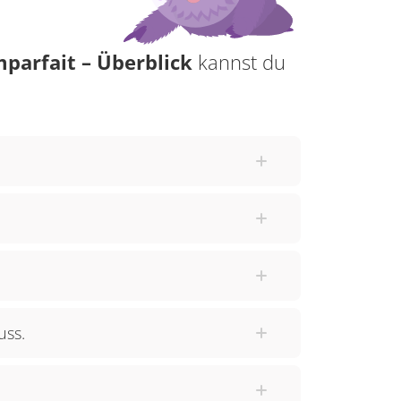
mparfait – Überblick
kannst du
uss.