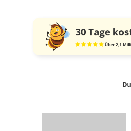
30 Tage
kos
Über 2,1 Mil
Du