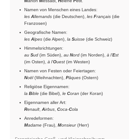
M
anon
M
essadi,
H
élène
P
etit.
Namen von Menschen eines Landes:
les
A
llemands
(die Deutschen),
les
F
rançais
(die
Franzosen)
Geografische Namen:
les
A
lpes
(die Alpen),
la
S
uisse
(die Schweiz)
Himmelsrichtungen:
au
S
ud
(im Süden),
au
N
ord
(im Norden),
à l’
E
st
(im Osten),
à l’
O
uest
(im Westen)
Namen von Festen oder Feiertagen:
N
oël
(Weihnachten),
P
âques
(Ostern)
Religiöse Eigennamen:
la
B
ible
(die Bibel),
le
C
oran
(der Koran)
Eigennamen aller Art:
R
enault
,
A
irbus
,
C
oca-
C
ola
Anredeformen:
M
adame
(Frau),
M
onsieur
(Herr)