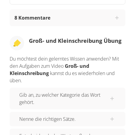
und dann wird dein Fragezeichen hoffentlich ein
Ausrufezeichen sein. Schritt 1: Hier, Madame
8 Kommentare
Messadi a accompagné Malika, Emma et la petite
Manon au Parc de la Villette. Le matin, elles ont
regardé les étoiles au planétarium. Manon a
Groß- und Kleinschreibung Übung
beaucoup aimé les poissons à l’aquarium.
Maintenant, elles veulent regarder le film «
Du möchtest dein gelerntes Wissen anwenden? Mit
Atlantis » à la Géode. Im Deutschen würde der
den Aufgaben zum Video
Groß- und
Text wie folgt lauten: Gestern hat Frau Messadi
Kleinschreibung
kannst du es wiederholen und
Malika, Emma und die kleine Manon in den Parc
üben.
de la Villette begleitet. Am Morgen haben sie sich
Gib an, zu welcher Kategorie das Wort
Sterne im Planetarium angesehen. Manon
gehört.
mochte besonders die Fische im Aquarium. Jetzt
wollen sie den Film „Atlantis“ in der Géode
Nenne die richtigen Sätze.
sehen. Zunächst einmal die Gemeinsamkeiten
zwischen französischem und deutschem Text: