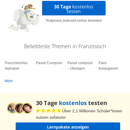
kleingeschrieben, sogar Substantive wie la
30 Tage
kostenlos
testen
maison. Ebenso werden französische Verben,
Adjektive, Adverbien, Präpositionen,
Testphase jederzeit online beenden
Konjunktionen, Begleiter und Pronomen klein
geschrieben, außer natürlich, sie stehen am
Satzanfang. Das war gar nicht so schwer, oder?
Beliebteste Themen in Französisch
Ich hoffe, dass du dein Fragezeichen im Kopf
durch ein Ausrufezeichen ersetzen konntest und
Französisches
Passé Composé
Passé composé
Faire
ich dir mit diesem Video weiterhelfen konnte.
Alphabet
– Übungen
Konjugieren
Merci beaucoup. Bonne journée. À la prochaine
Mehr
fois! Salut!
30 Tage
kostenlos
testen
Über 2,1 Millionen Schüler*innen
nutzen sofatutor
Lernpakete anzeigen