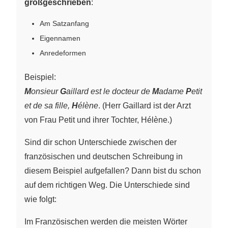
großgeschrieben
:
Am Satzanfang
Eigennamen
Anredeformen
Beispiel:
M
onsieur
G
aillard est le docteur de
M
adame
P
etit
et de sa fille,
H
élène
. (Herr Gaillard ist der Arzt
von Frau Petit und ihrer Tochter, Hélène.)
Sind dir schon Unterschiede zwischen der
französischen und deutschen Schreibung in
diesem Beispiel aufgefallen? Dann bist du schon
auf dem richtigen Weg. Die Unterschiede sind
wie folgt:
Im Französischen werden die meisten Wörter