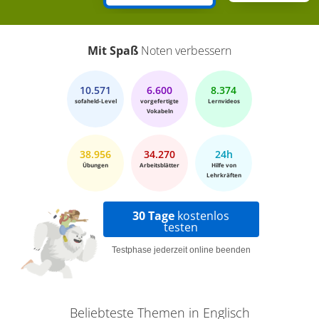
Mit Spaß
Noten verbessern
10.571
6.600
8.374
sofaheld-Level
vorgefertigte
Lernvideos
Vokabeln
38.956
34.270
24h
Übungen
Arbeitsblätter
Hilfe von
Lehrkräften
30 Tage
kostenlos
testen
Testphase jederzeit online beenden
Beliebteste Themen in Englisch