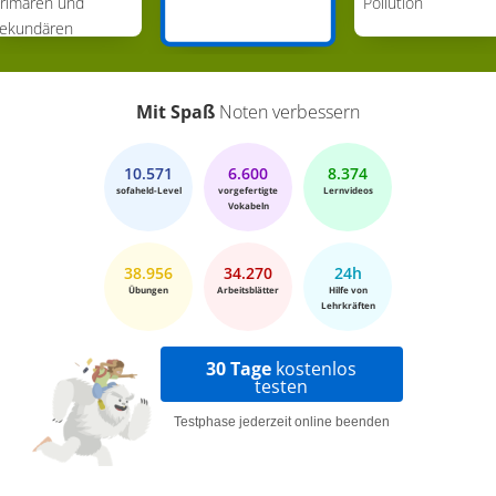
rimären und
Pollution
ekundären
eschlechtsmerkmale
Mit Spaß
Noten verbessern
10.571
6.600
8.374
sofaheld-Level
vorgefertigte
Lernvideos
Vokabeln
38.956
34.270
24h
Übungen
Arbeitsblätter
Hilfe von
Lehrkräften
30 Tage
kostenlos
testen
Testphase jederzeit online beenden