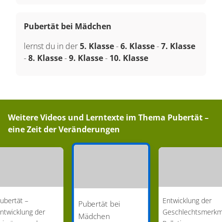
Pubertät bei Mädchen
lernst du in der
5. Klasse
-
6. Klasse
-
7. Klasse
-
8. Klasse
-
9. Klasse
-
10. Klasse
Weitere Videos und Lerntexte im Thema
Pubertät –
eine Zeit der Veränderungen
ubertät –
Entwicklung der
Pubertät bei
ntwicklung der
Geschlechtsmerkm
Mädchen