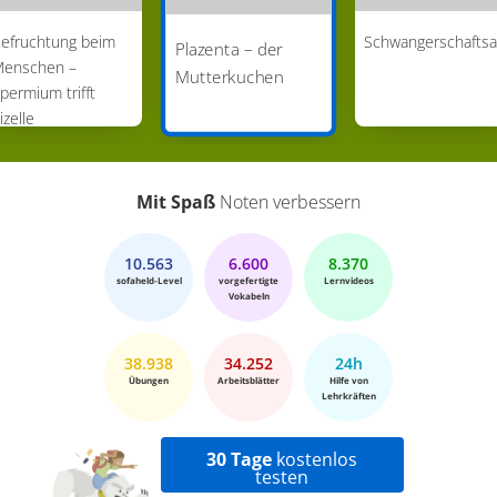
efruchtung beim
Schwangerschafts
Plazenta – der
enschen –
Mutterkuchen
permium trifft
izelle
Mit Spaß
Noten verbessern
10.563
6.600
8.370
sofaheld-Level
vorgefertigte
Lernvideos
Vokabeln
38.938
34.252
24h
Übungen
Arbeitsblätter
Hilfe von
Lehrkräften
30 Tage
kostenlos
testen