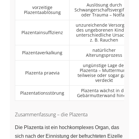
Auslösung durch
vorzeitige
Schwangerschaftsvergiftung
Plazentaablösung
oder Trauma – Notfall
unzureichende Versorgung
des ungeborenen Kindes –
Plazentainsuffizienz
unterschiedliche Ursachen
z. B. Rauchen
natürlicher
Plazentaverkalkung
Alterungsprozess
ungünstige Lage der
Plazenta – Muttermund
Plazenta praevia
teilweise oder sogar ganz
verdeckt
Plazenta wächst in die
Plazentationsstörung
Gebärmutterwand hinein.
Zusammenfassung – die Plazenta
Die Plazenta ist ein hochkomplexes Organ, das
sich nach der Einnistung der befruchteten Eizelle