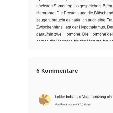
nächsten Samenerguss gespeichert. Beim
Harnröhre. Die Prostata und die Bläschend
zeugen, braucht es natürlich auch eine Frau
Zwischenhirns liegt der Hypothalamus. De
daraufhin zwei Hormone. Die Hormone gela
sorgen die Hormone für das Heranreifen de
Eisprung. Die Eizelle bleibt nur 24 Stunden
Eizelle und Spermium zum richtigen Zeitpu
Andere finden, das ist nicht der richtige Ze
6 Kommentare
Leider heisst die Voraussetzung ein
Von Rosa, vor etwa 4 Jahren