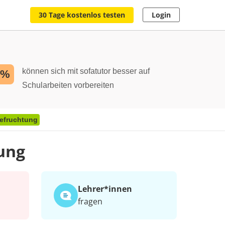
30 Tage kostenlos testen
Login
können sich mit sofatutor besser auf
2%
Schularbeiten vorbereiten
efruchtung
ung
Lehrer*​innen
fragen