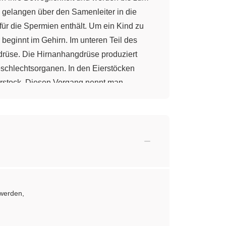
elangen über den Samenleiter in die
für die Spermien enthält. Um ein Kind zu
 beginnt im Gehirn. Im unteren Teil des
drüse. Die Hirnanhangdrüse produziert
schlechtsorganen. In den Eierstöcken
ierstock. Diesen Vorgang nennt man
befruchtet, bildet sie sich zurück. Kommen
Schwangerschaftstest das größte Glück.
 werden,