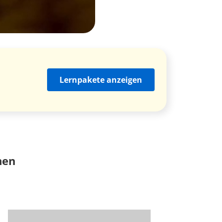
Lernpakete anzeigen
nen