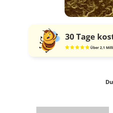
30 Tage
kos
Über 2,1 Mil
Du