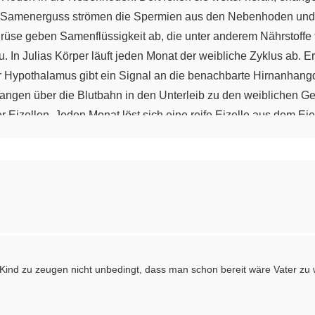
 Samenerguss strömen die Spermien aus den Nebenhoden und g
rüse geben Samenflüssigkeit ab, die unter anderem Nährstoffe 
. In Julias Körper läuft jeden Monat der weibliche Zyklus ab. Er
r Hypothalamus gibt ein Signal an die benachbarte Hirnanhang
ngen über die Blutbahn in den Unterleib zu den weiblichen Ge
r Eizellen. Jeden Monat löst sich eine reife Eizelle aus dem E
 befruchtungsfähig. Wird sie in dieser Zeit nicht von Spermien 
nkt zusammen, entsteht ein Kind. Für manche ist ein positiver 
itpunkt. Oder man fühlt sich einfach noch zu jung für ein Kind.
 Kind zu zeugen nicht unbedingt, dass man schon bereit wäre Vater zu