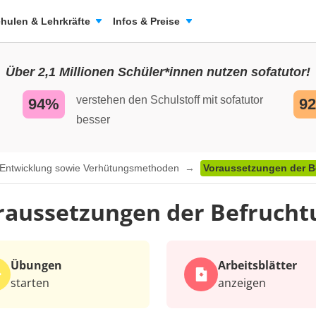
hulen & Lehrkräfte
Infos & Preise
Über 2,1 Millionen Schüler*innen nutzen sofatutor!
verstehen den Schulstoff mit sofatutor
94%
9
besser
d Entwicklung sowie Verhütungsmethoden
Voraussetzungen der B
raussetzungen der Befrucht
Übungen
Arbeits­blätter
starten
anzeigen