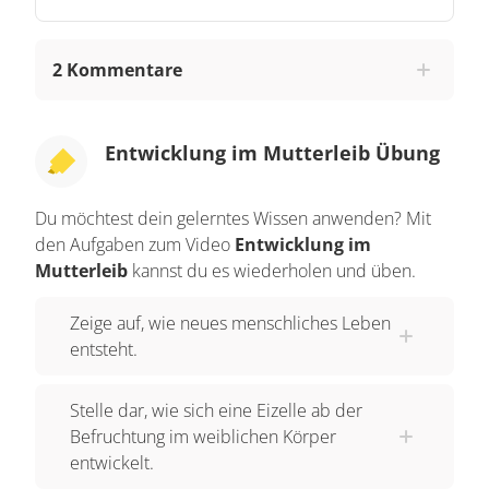
Zellhaufen entwickelt hat. Das schauen wir uns
beim Menschen nun mal genauer an. Neues
2 Kommentare
Leben beginnt dann, wenn die Eizelle einer Frau
und die Spermienzelle eines Mannes
verschmelzen. Beim ungeschützten
Entwicklung im Mutterleib Übung
Geschlechtsverkehr gelangen Millionen von
Spermien in die Gebärmutter der Frau, nur
Du möchtest dein gelerntes Wissen anwenden? Mit
wenige hunderte anschließend in den Eileiter.
den Aufgaben zum Video
Entwicklung im
Hat es eine Spermienzelle in den Eileiter
Mutterleib
kannst du es wiederholen und üben.
geschafft und trifft dort auf eine reife Eizelle,
Zeige auf, wie neues menschliches Leben
passiert die Verschmelzung. Meist verschmilzt
entsteht.
nur EINE Spermienzelle mit der Eizelle. Da eine
unbefruchtete Eizelle nach dem Eisprung
Stelle dar, wie sich eine Eizelle ab der
übrigens nur eine recht kurze Lebensdauer von
Befruchtung im weiblichen Körper
zwölf bis vierundzwanzig Stunden hat, kann der
entwickelt.
Kopf einer Spermienzelle ausschließlich in dieser