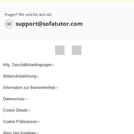
Augen und Ohren ausgebildet. Der Fötus wächst
jetzt sehr schnell und am Ende des fünften
Fragen? Wir sind für dich da!
Monats beziehungsweise der zwanzigsten
support@sofatutor.com
Schwangerschaftswoche ist er fast dreißig
Zentimeter groß und ein halbes Kilo schwer.
Diese Phase nennt man daher auch
Wachstumszeit. Ab wann wäre ein Fötus im Falle
einer Frühgeburt eigentlich lebensfähig?
Allg. Geschäftsbedingungen ›
Grundsätzlich haben Babys, die nach der
Widerrufsbelehrung ›
vierundzwanzigsten Schwangerschaftswoche,
Information zur Barrierefreiheit ›
also dem sechsten Monat, geboren werden, gute
Entwicklungs- und Überlebenschancen. Ab dem
Datenschutz ›
siebten Lebensmonat sind die Organe des Fötus
Cookie Details ›
nämlich leistungsfähig genug, um das
Cookie Präferenzen ›
Neugeborene am Leben zu halten. Im Idealfall
erfolgt eine Geburt erst nach neun Monaten
Abos hier kündigen ›