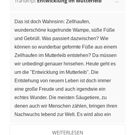
Transkript
Entwicklung im Mutterleib
Das ist doch Wahnsinn: Zellhaufen,
wunderschöne kugelrunde Wampe, süße Füße
und Gebrüll. Was passiert dazwischen? Wie
können so wunderbar geformte Füße aus einem
Zellhaufen im Mutterleib entstehen? Da müssen
wir unbedingt genauer hinsehen. Heute geht es
um die "Entwicklung im Mutterleib". Die
Entstehung von neuem Leben ist doch immer
eine große Freude und auch irgendwie ein
echtes Wunder. Die meisten Säugetiere, zu
denen auch wir Menschen zählen, bringen ihren
Nachwuchs lebend zur Welt. Es wird also ein
neuer, lebensfähiger Organismus geboren, der
sich tatsächlich im Mutterleib aus einem
WEITERLESEN