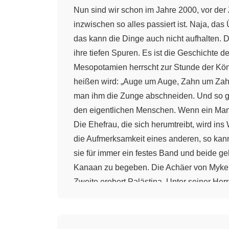
Nun sind wir schon im Jahre 2000, vor der Zeitrechnung versteht sich. Wir sind wieder in Mesopotamien und wollen doch einmal sehen, was inzwischen so alles passiert ist. Naja, das Übliche, Pack schlägt sich, Pack verträgt sich. Die Städte haben sich hinter Mauern verbarrikadiert, aber das kann die Dinge auch nicht aufhalten. Die gewaltigen Bewegungen der Völker, ihre Wanderungen, hinterlassen im Orient und in Zentraleuropa ihre tiefen Spuren. Es ist die Geschichte der Indogermanen oder auch Indoeuropäer, wie sie in anderen Ländern genannt werden. Über Mesopotamien herrscht zur Stunde der König von Babylon, Hammurabi. Sein Rechtskodex ist das Recht der Vergeltung, so wie es auch in der Bibel heißen wird: „Auge um Auge, Zahn um Zahn.“ Man macht aber deutliche Unterschiede. Wenn ein Sklave ungehorsam ist, so heißt es im Gesetz, soll man ihm die Zunge abschneiden. Und so gibt es dann auch drei verschiedene Sorten von Menschen, den Sklaven, den Habenichts und schließlich den eigentlichen Menschen. Wenn ein Mann Schulden hat, so kann er sie mit seiner Frau bezahlen. Er kann sie verborgen, aber nur für drei Jahre. Die Ehefrau, die sich herumtreibt, wird ins Wasser geworfen. Erregt die Frau an der Seite des Mannes durch den Liebreiz ihrer Erscheinung zu sehr die Aufmerksamkeit eines anderen, so kann sie sich gleich selber kopfüber in die Fluten stürzen. Wird eine Frau gar beim Ehebruch ertappt, so bindet sie für immer ein festes Band und beide gehen baden. Eine feuchte Zeit. Unter der Führung von Abraham verlassen die Hebräer Ohur, um sich nach Kanaan zu begeben. Die Achäer von Mykene statten Kreta einen Besuch hab. Die Handelszentren der Kreter hatten sie verärgert. Ramses der Zweite erobert Palästina. Unter seiner Herrschaft erreicht Ägypten seine größte Ausdehnung. Ihm folgen noch sieben Ramses nach, aber da nimmt der Verfall des Reiches schon zu. Die Priesterschaft fordert immer größere Rechte, vor allem auch eigene Steuereinnahmen. Die Hebräer verlassen Ägypten. Den Dorern sagt man die Verbreitung des Eisens nach. Tyr, Sidon und Byblos werden die Hauptplätze des phönizischen Wohlstands. Die geschäftstüchtigen Händler vertreten ihre Interessen bis an weit abgelegene Plätze. Entlang den Küsten errichten sie Stützpunkte und plündern fremde Schiffe von A bis Z. Das Alphabet haben sie uns geschenkt. Der arme Assyrer ist inzwischen groß geworden und erwachsen. Assur, Zentrum und Hauptstadt des Reiches, dominiert und der Assyrerkönig Assurbanipal stellt die Reichseinheit wieder her und erobert Babylon nach schwerem Kampf. Er wird in der Geschichte mit Vorliebe als blutrünstiger Lüstling dargestellt, was mir etwas übertrieben erscheint. Er war einer der gebildetsten assyrischen Herrscher, die ich kenne. 612 kommen die Vereinigten Babylonier und statten der schönen Stadt Ninive einen verheerenden Besuch ab. „Alarm, Alarm. Sie greifen uns an!“ Ninive wird dem Erdboden gleich gemacht und das ist das tragische Ende des assyrischen Reiches, das damit aus den Annalen der Geschichte für immer verschwindet. Unter Nebukadnezar dem 