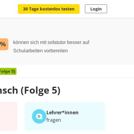
30 Tage kostenlos testen
Login
können sich mit sofatutor besser auf
2%
Schularbeiten vorbereiten
Folge 5)
sch (Folge 5)
Lehrer*​innen
fragen