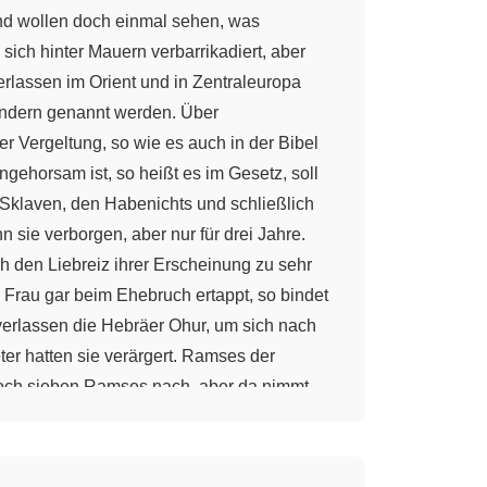
uer aus Ionien. Dazu die Handwerker aus Libyen und die Ziegelhersteller aus Babylon. Ist alles auf dem Markt, nur eine Preisfrage. Und so entsteht in wundervollen Proportionen der Palast des Wunders und der Träume. Darius, König der Könige, ist Herr über 20 Königreiche und niemals in der Geschichte der Menschheit hat es bisher einen mächtigeren gegeben. „Oh je. Kommt schnell her, kommt schnell.“ „Was ist denn los?“ Den Menschen geht es nicht schlecht und dem Staat geht es gut. Hier auf dem Wege nach Basargades ziehen die Steuereinnahmen vorbei. 500 Knaben aus Babylon, die Eunuchen werden sollen, 400 Maulesel und sage und schreibe 100000 Schafe. „Hallo.“ „Ach du.“ „Ja. Dein Sohn ist wirklich ein guter Reiter, wie auf dem Rücken eines Pferdes geboren.“ „Hey. Hallo.“ „Bravo.“ „Hey.“ „So und nun zur Sache. Was ist los? Warum ist er hier?“ „Weißt du, es ist so, ein abgesetzter Prinz hat sich mit einer Räuberbande zusammengetan und terrorisiert die Gegend. Der König hat mich hergeschickt, um hier für Ruhe und Ordnung zu sorgen. Ich habe Order mit meiner Truppe Garnison zu nehmen, und zwar in einer Burg hier ganz in der Nähe. Du kennst sie sicher. Also, wenn du Hilfe brauchst, du weißt, wo du mich finden kannst.“ „Es sind Sonderangebote. Was magst du haben?“ „Das da.“ „Gut.“ „Danke.“ „Halte dich gut fest Peter, sonst brichst du dir den Hals.“ „Räuber haben die Händlerkarawane überfallen.“ „Wir wollten ihnen zur Hilfe kommen.“ „Aber es waren so viele, sie haben alles nieder gemacht.“ „Wir sind ihnen knapp entkommen.“ „Da sind sie.“ „Ja. Das müssen sie sein.“ „Hey Chef, ich habe da eine Idee. Wir legen Feuer an ihre Stelle, dann nehmen wir ihnen die Pferde weg und verschwinden. Also, los, mach schnell, Tempo.“ „Na komm schon. Los, vorwärts.“ „Los, auf sie. Vorwärts, da sind sie.“ „Lauf mein gutes, liebes Pferdchen. Lauf, lauf, lauf.“ „Na los, streck die Beine. Mach nicht so langsam du lahmer Gaul.“ „Warte doch, mach doch langsam. Nimm mich mit. Hörst du denn nicht?“ „Ich verstehe das überhaupt nicht. Wo ist denn der Junge bloß hin?“ „Na sieh mal da.“ „Tatsächlich, das ist er. Wo war er denn?“ „Tja, das weiß ich nicht, aber er bringt ein Pferd.“ „Du Armer.“ „So, das ist gut dafür. Und warte, vielleicht das noch. Ja, das wird ihm guttun.“ „Das gibt einen vorzüglichen Gesundheitstee. So, das soll er trinken. Hier.“ „Wir sind fertig. Es ist alles wieder in Ordnung.“ „Dann geht ihr a