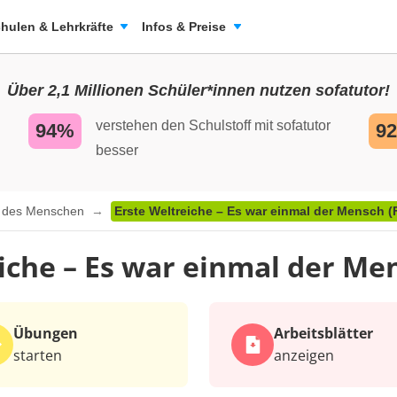
hulen & Lehrkräfte
Infos & Preise
Über 2,1 Millionen Schüler*innen nutzen sofatutor!
verstehen den Schulstoff mit sofatutor
94%
9
besser
e des Menschen
Erste Weltreiche – Es war einmal der Mensch (
iche – Es war einmal der Men
Übungen
Arbeits­blätter
starten
anzeigen