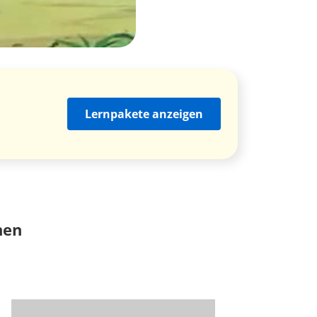
Lernpakete anzeigen
nen