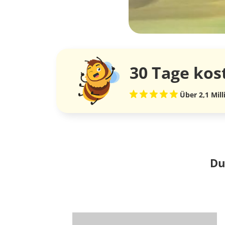
30 Tage
kos
Über 2,1 Mil
Du