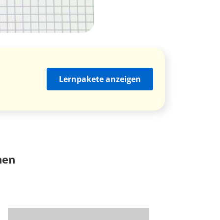
Lernpakete anzeigen
nen