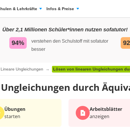
hulen & Lehrkräfte
Infos & Preise
Über 2,1 Millionen Schüler*innen nutzen sofatutor!
verstehen den Schulstoff mit sofatutor
94%
9
besser
Lineare Ungleichungen
Lösen von linearen Ungleichungen d
n Ungleichungen durch Äqu
Übungen
Arbeits­blätter
starten
anzeigen