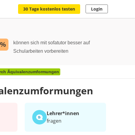
30 Tage kostenlos testen
Login
können sich mit sofatutor besser auf
2%
Schularbeiten vorbereiten
urch Äquivalenzumformungen
ivalenzumformungen
Lehrer*​innen
fragen