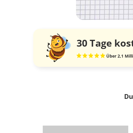
30 Tage
kos
Über 2,1 Mil
Du