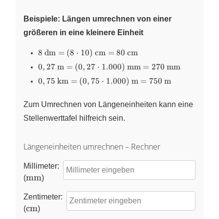
(5.000:1.000)~\text{km}=5~\text{km}
Beispiele: Längen umrechnen von einer
größeren in eine kleinere Einheit
8~\text{dm}=(8\cdot
8
dm
=
(
8
⋅
10
)
cm
=
80
cm
10)~\text{cm}=80~\text{cm}
0,27~\text{m}=(0,27\cdot
0
,
27
m
=
(
0
,
27
⋅
1.000
)
mm
=
270
mm
1.000)~\text{mm}=270~\text{mm}
0,75~\text{km}=(0,75\cdot
0
,
75
km
=
(
0
,
75
⋅
1.000
)
m
=
750
m
1.000)~\text{m}=750~\text{m}
Zum Umrechnen von Längeneinheiten kann eine
Stellenwerttafel hilfreich sein.
Längeneinheiten umrechnen – Rechner
Millimeter:
\pu{mm}
mm
(
)
Zentimeter:
\pu{cm}
cm
(
)