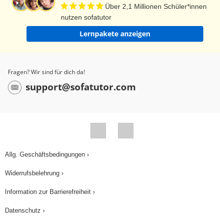
Über 2,1 Millionen Schüler*innen
hinzufügen, wenn du in eine kleinere und Nullen
nutzen sofatutor
wegnehmen, wenn du in eine größere Einheit
Lernpakete anzeigen
umrechnen möchtest. 6 Zentimeter sind zum
Beispiel 60 Millimeter. Und 10 Kilometer sind
10.000 Meter oder auch 100.000 Dezimeter. Und
Fragen? Wir sind für dich da!
damit das Video nicht noch länger wird, hören wir
support@sofatutor.com
jetzt auf. Tschüss.
Allg. Geschäftsbedingungen ›
Widerrufsbelehrung ›
Information zur Barrierefreiheit ›
Datenschutz ›