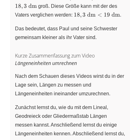
(183:10)~\text{dm}=18,3~\text{dm
18
,
3
dm
groß. Diese Größe kann mit der des
18,3~\text{dm}\lt
18
,
3
dm
<
19
dm
Vaters verglichen werden:
.
19~\text{dm}
Das bedeutet, dass Paul und seine Schwester
gemeinsam kleiner als ihr Vater sind.
Kurze Zusammenfassung zum Video
Längeneinheiten umrechnen
Nach dem Schauen dieses Videos wirst du in der
Lage sein, Längen zu messen und
Längeneinheiten ineinander umzurechnen.
Zunächst lernst du, wie du mit dem Lineal,
Geodreieck oder Gliedermaßstab Längen
messen kannst. Anschließend lernst du einige
Längeneinheiten kennen. Abschließend lernst du,