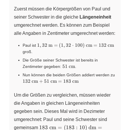
Zuerst müssen die Körpergrößen von Paul und
seiner Schwester in die gleiche
Längeneinheit
umgerechnet werden. Es können zum Beispiel
alle Angaben in Zentimeter umgerechnet werden:
1,32~\text{m}=(1,32\cdot
1
,
32
m
=
(
1
,
32
⋅
100
)
cm
=
132
cm
Paul ist
100)~\text{cm}=132~\text{cm}
groß.
Die Größe seiner Schwester ist bereits in
51~\text{cm}
51
cm
Zentimeter gegeben:
.
132~\
Nun können die beiden Größen addiert werden zu
132
cm
+
51
cm
=
183
cm
Um die Größen zu vergleichen, müssen wieder
die Angaben in gleichen Längeneinheiten
gegeben sein. Dieses Mal wird in Dezimeter
umgerechnet: Paul und seine Schwester sind
183~\text{cm}=
183
cm
=
(
183
:
10
)
dm
=
gemeinsam