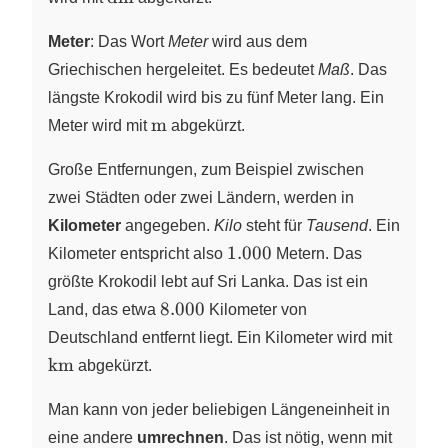
Meter
: Das Wort
Meter
wird aus dem
Griechischen hergeleitet. Es bedeutet
Maß
. Das
längste Krokodil wird bis zu fünf Meter lang. Ein
\text{m}
m
Meter wird mit
abgekürzt.
Große Entfernungen, zum Beispiel zwischen
zwei Städten oder zwei Ländern, werden in
Kilometer
angegeben.
Kilo
steht für
Tausend
. Ein
1.000
1.000
Kilometer entspricht also
Metern. Das
größte Krokodil lebt auf Sri Lanka. Das ist ein
8.000
8.000
Land, das etwa
Kilometer von
\text
Deutschland entfernt liegt. Ein Kilometer wird mit
km
abgekürzt.
Man kann von jeder beliebigen Längeneinheit in
eine andere
umrechnen
. Das ist nötig, wenn mit