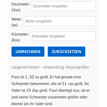
Dezimeter:
\pu{dm}
dm
(
)
Meter:
\pu{m}
m
(
)
Kilometer:
\pu{km}
km
(
)
UMRECHNEN
ZURÜCKSETZEN
Längeneinheiten – Anwendung: Körpergrößen
1,32~\text{m}
1
,
32
m
Paul ist
groß. Er hat gerade eine
51~\text{cm}
51
cm
Schwester bekommen, die ist
groß. Ihr
19~\text{dm}
19
dm
Vater ist
groß. Paul überlegt nun, ob er
und seine Schwester zusammen größer oder
kleiner als ihr Vater sind.