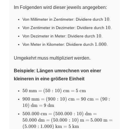
Im Folgenden wird dieser jeweils angegeben:
10
10
Von Millimeter in Zentimeter: Dividiere durch
.
10
10
Von Zentimeter in Dezimeter: Dividiere durch
.
10
10
Von Dezimeter in Meter: Dividiere durch
.
1.000
1.000
Von Meter in Kilometer: Dividiere durch
.
Umgekehrt muss multipliziert werden.
Beispiele: Längen umrechnen von einer
kleineren in eine größere Einheit
50~\text{mm}=
50
mm
=
(
50
:
10
)
cm
=
5
cm
(50:10)~\text{cm}=5~\text{cm}
900~\text{mm}=
900
mm
=
(
900
:
10
)
cm
=
90
cm
=
(
90
:
(900:10)~\text{cm}=90~\text{cm}=
10
)
dm
=
9
dm
(90:10)~\text{dm}=9~\text{dm}
500.000~\text{cm}=
500.000
cm
=
(
500.000
:
10
)
dm
=
(500.000:10)~\text{dm}=50.000~\text{dm}=
50.000
dm
=
(
50.000
:
10
)
m
=
5.000
m
=
(50.000:10)~\text{m}=5.000~\text{m}=
(
5.000
:
1.000
)
km
=
5
km