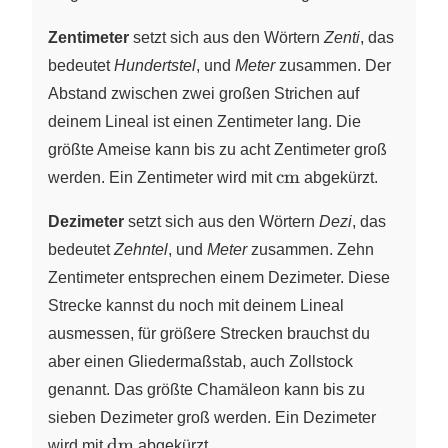
Zentimeter
setzt sich aus den Wörtern
Zenti
, das
bedeutet
Hundertstel
, und
Meter
zusammen. Der
Abstand zwischen zwei großen Strichen auf
deinem Lineal ist einen Zentimeter lang. Die
größte Ameise kann bis zu acht Zentimeter groß
\text{cm}
cm
werden. Ein Zentimeter wird mit
abgekürzt.
Dezimeter
setzt sich aus den Wörtern
Dezi
, das
bedeutet
Zehntel
, und
Meter
zusammen. Zehn
Zentimeter entsprechen einem Dezimeter. Diese
Strecke kannst du noch mit deinem Lineal
ausmessen, für größere Strecken brauchst du
aber einen Gliedermaßstab, auch Zollstock
genannt. Das größte Chamäleon kann bis zu
sieben Dezimeter groß werden. Ein Dezimeter
\text{dm}
dm
wird mit
abgekürzt.