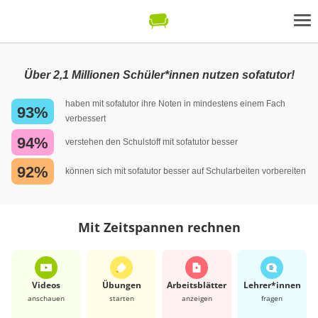
Über 2,1 Millionen Schüler*innen nutzen sofatutor!
haben mit sofatutor ihre Noten in mindestens einem Fach
93%
verbessert
94%
verstehen den Schulstoff mit sofatutor besser
92%
können sich mit sofatutor besser auf Schularbeiten vorbereiten
Mit Zeitspannen rechnen
Videos
Übungen
Arbeits­blätter
Lehrer*​innen
anschauen
starten
anzeigen
fragen