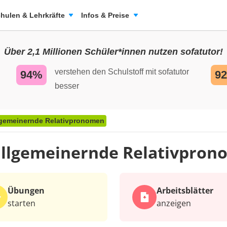
hulen & Lehrkräfte
Infos & Preise
Über 2,1 Millionen Schüler*innen nutzen sofatutor!
verstehen den Schulstoff mit sofatutor
94%
9
besser
lgemeinernde Relativpronomen
llgemeinernde Relativpro
Übungen
Arbeits­blätter
starten
anzeigen