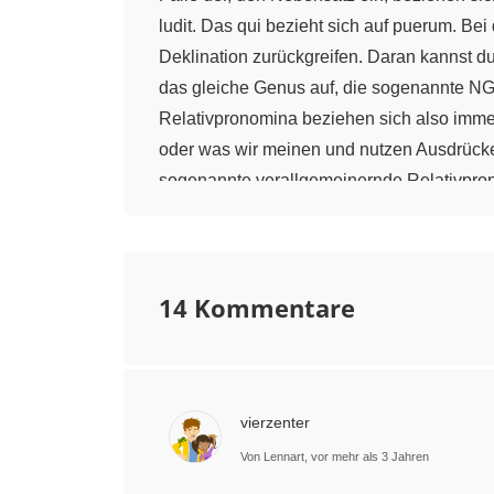
ludit. Das qui bezieht sich auf puerum. Be
Deklination zurückgreifen. Daran kannst 
das gleiche Genus auf, die sogenannte NG
Relativpronomina beziehen sich also imme
oder was wir meinen und nutzen Ausdrücke
sogenannte verallgemeinernde Relativpron
ist sich also nicht sicher, welcher der vie
puerum amat, quicumque puer est. Im Latei
auf jemanden oder etwas beziehen, hier auf
14 Kommentare
beschreibt es das Bezugswort näher, ist a
aber auch fehlen. Das verallgemeinernde R
Nebensatz ein und bezieht sich auf ein Wor
das Wort quicumque nun dekliniert? Die De
vierzenter
cumque stellt wie im Deutschen nur eine 
immer. Daher wird das cumque einfach nur a
Von Lennart, vor mehr als 3 Jahren
Schwierigkeiten bereiten wird. Manchmal 