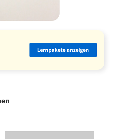
Lernpakete anzeigen
nen