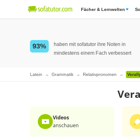
Fächer & Lernwelten
Sc
haben mit sofatutor ihre Noten in
93%
mindestens einem Fach verbessert
Latein
Grammatik
Relativpronomen
Veral
Vera
Videos
anschauen