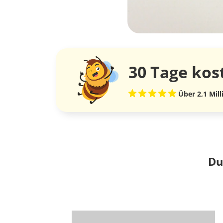
30 Tage
kos
Über 2,1 Mil
Du