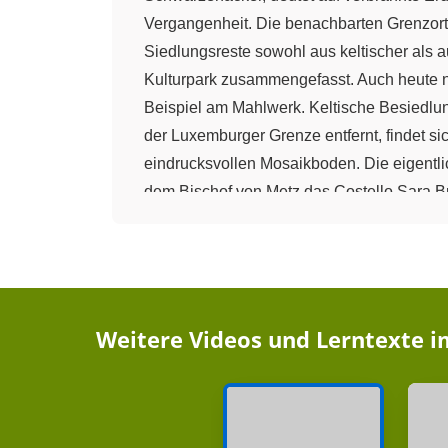
Vergangenheit. Die benachbarten Grenzorte
Siedlungsreste sowohl aus keltischer als
Kulturpark zusammengefasst. Auch heute 
Beispiel am Mahlwerk. Keltische Besiedlun
der Luxemburger Grenze entfernt, findet si
eindrucksvollen Mosaikboden. Die eigentli
dem Bischof von Metz das Costello Sara Bro
Kurfürstentum Trier, das Herzogtum Lothri
vier Territorien und die Umrisse des heuti
links der silberne Löwe als Wappen der Saar
Schrägbalken mit drei silbernen Adler steh
Zweibrücken. Die Landesflagge trägt das 
Weitere Videos und Lerntexte 
Unmittelbar nach der französischen Revolu
Fürstentümer. Das Saarbrücker Schloss s
und Bayern aufgeteilt. Im deutsch-französ
Saarbrückens. Untrennbar mit der Schlacht