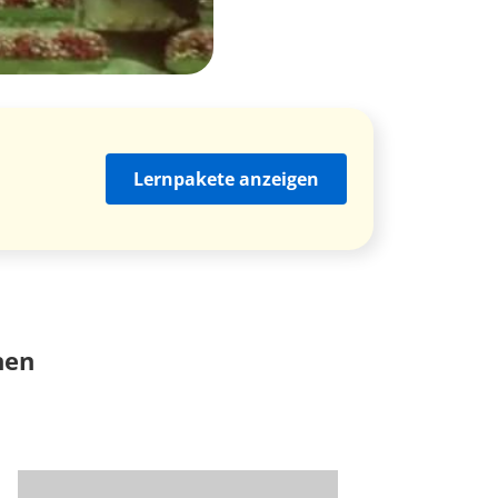
Lernpakete anzeigen
nen