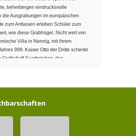
te, beherbergen eindrucksvolle
en die Ausgrabungen im europäischen
te zum Anfassen erleben Schüler zum
it, wie diese Grabhügel. Nicht weit von
mische Villa in Nennig, mit ihrem
hres 999. Kaiser Otto der Dritte schenkt
e Grafschaft Saarbrücken, das
einfachten Darstellung erkennen wir die
 im Wappen des Saarlandes wieder. Oben
 Kurfürsten von Trier. Unten links der
Löwe für die Herzöge von Pfalz-
 Gold der Bundesrepublik Deutschland.
chbarschaften
heinufer und zerschlagen die
 Saarland unter den Königreichen Preußen
t auf den Spicherer Höhen vor den Toren
nd "Schultze Kathrin" genannt, die sich