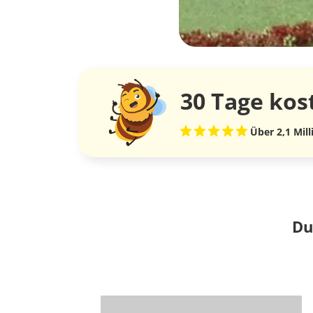
30 Tage
kos
Über 2,1 Mil
Du