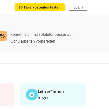
30 Tage kostenlos testen
Login
können sich mit sofatutor besser auf
2%
Schularbeiten vorbereiten
Lehrer*​innen
fragen