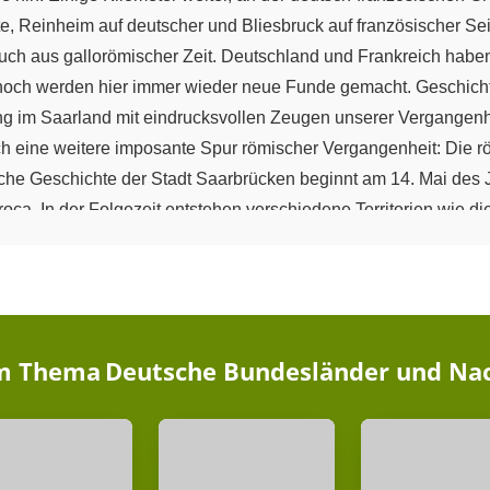
, Reinheim auf deutscher und Bliesbruck auf französischer Sei
 auch aus gallorömischer Zeit. Deutschland und Frankreich hab
noch werden hier immer wieder neue Funde gemacht. Geschich
g im Saarland mit eindrucksvollen Zeugen unserer Vergangenhe
ch eine weitere imposante Spur römischer Vergangenheit: Die rö
che Geschichte der Stadt Saarbrücken beginnt am 14. Mai des Ja
ca. In der Folgezeit entstehen verschiedene Territorien wie di
ngen und das Herzogtum Pfalz-Zweibrücken. In unserer stark ver
gen Saarlandes. Diese vier Territorien finden sich noch heute
brücker Grafen. Oben rechts das rote geschliffene Kreuz für die
t für die Herzöge von Lothringen und unten rechts der goldene 
saarländische Wappen auf dem Grund der Farben Schwarz, Rot,
im Thema
Deutsche Bundesländer und Na
tion im Jahr 1793 besetzen die Revolutionstruppen das linke R
teht in Flammen. Auf dem berühmten Wiener Kongress wird das
ischen Krieg von 1870/71 kommt es zu einer erbitterten Schlach
 verbunden ist der Name von Katharina Weißgerber, im Volksmu