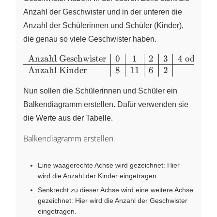
Anzahl der Geschwister und in der unteren die
Anzahl der Schülerinnen und Schüler (Kinder),
die genau so viele Geschwister haben.
Anzahl Geschwister
0
1
2
3
4
oder me
\begin{array}{l|c|c|c|c|c} \text{Anzahl
Anzahl Kinder
8
11
6
2
1
Geschwister}&0&1&2&3&4~\text{oder
mehr}\\ \hline \text{Anzahl
Nun sollen die Schülerinnen und Schüler ein
Kinder}&8&11&6&2&1\end{array}
Balkendiagramm erstellen. Dafür verwenden sie
die Werte aus der Tabelle.
Balkendiagramm erstellen
Eine waagerechte Achse wird gezeichnet: Hier
wird die Anzahl der Kinder eingetragen.
Senkrecht zu dieser Achse wird eine weitere Achse
gezeichnet: Hier wird die Anzahl der Geschwister
eingetragen.