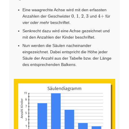
Eine waagrechte Achse wird mit den erfassten
0
1
2
3
4+
0
1
2
3
4
+
Anzahlen der Geschwister
,
,
,
und
für
vier oder mehr
beschriftet.
Senkrecht dazu wird eine Achse gezeichnet und
mit den Anzahlen der Kinder beschriftet.
Nun werden die Säulen nacheinander
eingezeichnet. Dabei entspricht die Höhe jeder
Säule der Anzahl aus der Tabelle bzw. der Länge
des entsprechenden Balkens.