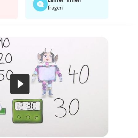
Lehrer*​innen
fragen