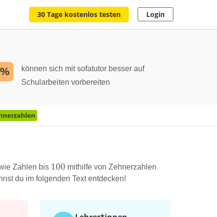
30 Tage kostenlos testen
Login
können sich mit sofatutor besser auf
2%
Schularbeiten vorbereiten
hnerzahlen
100
100
 wie Zahlen bis
mithilfe von Zehnerzahlen
nnst du im folgenden Text entdecken!