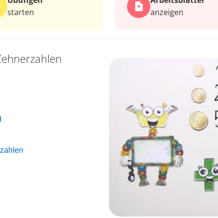
Übungen
Arbeits­blätter
starten
anzeigen
Zehnerzahlen
g
rzahlen