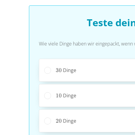
Teste dei
Wie viele Dinge haben wir eingepackt, wenn 
30
30
Dinge
10
10
Dinge
20
20
Dinge