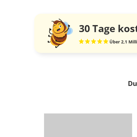
30 Tage
kos
Über 2,1 Mil
Du