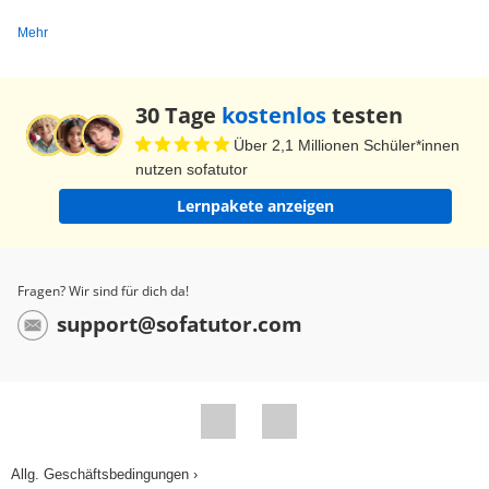
4, also der Wurzel aus 5. Die Strecke ist also rund
Mehr
2,2 Kilometer lang. Bevor die Dorfbewohner und
die Drachen die große Feier starten, schauen wir
30 Tage
kostenlos
testen
uns noch einmal die Herleitung der Formel für
Über 2,1 Millionen Schüler*innen
den Abstand zweier Punkte aus dem Satz des
nutzen sofatutor
Pythagoras an. Der Satz des Pythagoras
Lernpakete anzeigen
beschreibt den Zusammenhang der
Kathetenquadrate des rechtwinkligen Dreiecks zu
dem Hypotenusenquadrat. Die Formel ist a
Fragen? Wir sind für dich da!
Quadrat plus b Quadrat gleich c Quadrat. In einer
support@sofatutor.com
Koordinatenebene kann der Abstand zwischen
zwei Punkten durch die Hypotenuse eines
rechtwinkligen Dreiecks dargestellt werden. Die
Katheten des Dreiecks lassen sich berechnen als
die Differenz der x-Koordinaten und der, der y-
Allg. Geschäftsbedingungen ›
Koordinaten beider Punkte. Wir berechnen d,