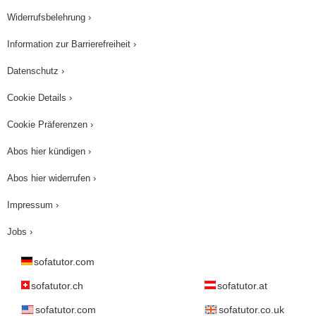
Widerrufsbelehrung ›
indem wir die Wurzel ziehen. Das ist die Formel,
mit der wir den Abstand zwischen zwei
Information zur Barrierefreiheit ›
beliebigen Punkten in einer Koordinatenebene
Datenschutz ›
finden können. Dank dieser Formel sind sowohl
Cookie Details ›
die Drachen, als auch die Dorfbewohner beim
Tempel angekommen. Mögen die Feierlichkeiten
Cookie Präferenzen ›
beginnen!
Abos hier kündigen ›
Abos hier widerrufen ›
Impressum ›
Jobs ›
sofatutor.com
sofatutor.ch
sofatutor.at
sofatutor.com
sofatutor.co.uk