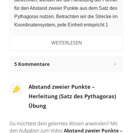
für den Abstand zweier Punkte aus dem Satz des
Pythagoras nutzen. Betrachten wir die Strecke im
Koordinatensystem, jede Einheit entspricht 1
Kilometer. Das Dorf liegt in Punkt B. Der Fuß des
Tempelberges liegt in Punkt A. Die Dorfbewohner
WEITERLESEN
nehmen den Weg um den See herum, sie biegen
im Punkt C ab. Wie weit müssen die
5 Kommentare
Dorfbewohner gehen? Wir zählen von 2 bis 10
und sehen, dass die Strecke 8 Kilometer lang ist.
Dann zählen wir von 1 bis 7 und sehen, dass
Abstand zweier Punkte –
diese Strecke 6 Kilometer lang ist. Die
Herleitung (Satz des Pythagoras)
Dorfbewohner müssen also 14 Kilometer gehen,
Übung
um zum Tempelberg zu kommen. Die Drachen
haben eine kürzere Reise vom Punkt B zum Fuß
Du möchtest dein gelerntes Wissen anwenden? Mit
des Berges in Punkt A. Wir können aber nicht
den Aufgaben zum Video
Abstand zweier Punkte –
einfach die Kästchen dieser Diagonalen im