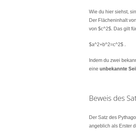
Wie du hier siehst, s
Der Flächeninhalt von
von $c^2$. Das gilt f
$a^2+b^2=c^2$ .
Indem du zwei bekannt
eine
unbekannte Sei
Beweis des Sa
Der Satz des Pythagor
angeblich als Erster