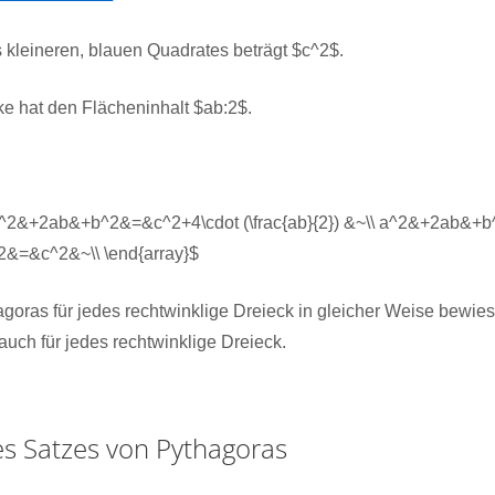
 kleineren, blauen Quadrates beträgt $c^2$.
ke hat den Flächeninhalt $ab:2$.
l} a^2&+2ab&+b^2&=&c^2+4\cdot (\frac{ab}{2}) &~\\ a^2&+2ab&
^2&=&c^2&~\\ \end{array}$
goras für jedes rechtwinklige Dreieck in gleicher Weise bewies
uch für jedes rechtwinklige Dreieck.
 Satzes von Pythagoras