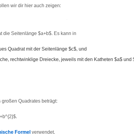
len wir dir hier auch zeigen:
t die Seitenlänge $a+b$. Es kann in
aues Quadrat mit der Seitenlänge $c$, und
che, rechtwinklige Dreiecke, jeweils mit den Katheten $a$ und
s großen Quadrates beträgt:
+b^{2}$.
mische Formel
verwendet.