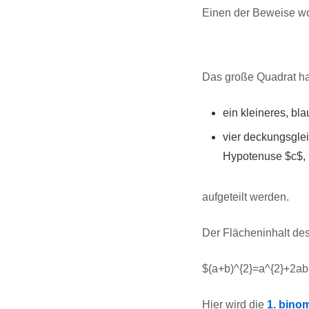
Einen der Beweise wol
Das große Quadrat ha
ein kleineres, bl
vier deckungsglei
Hypotenuse $c$,
aufgeteilt werden.
Der Flächeninhalt de
$(a+b)^{2}=a^{2}+2ab
Hier wird die
1. bino