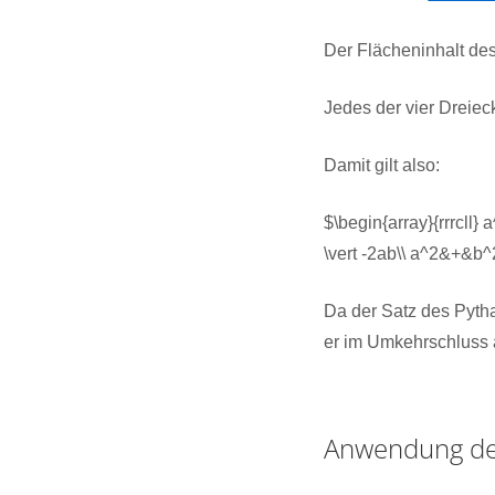
Der Flächeninhalt des
Jedes der vier Dreiec
Damit gilt also:
$\begin{array}{rrrcl
\vert -2ab\\ a^2&+&b
Da der Satz des Pytha
er im Umkehrschluss a
Anwendung des