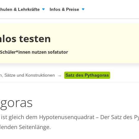
hulen & Lehrkräfte
Infos & Preise
nlos
testen
 Schüler*innen nutzen sofatutor
n, Sätze und Konstruktionen
Satz des Pythagoras
agoras
st gleich dem Hypotenusenquadrat – Der Satz des Pyt
hlenden Seitenlänge.