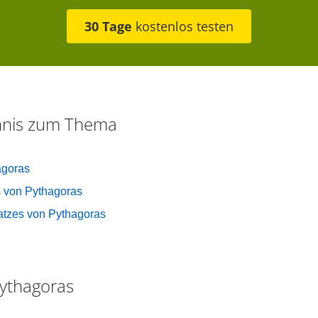
30 Tage
kostenlos testen
chnis zum Thema
agoras
 von Pythagoras
tzes von Pythagoras
Pythagoras