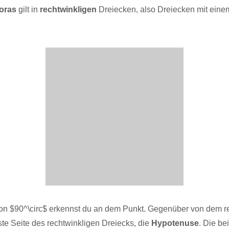
oras
gilt in
rechtwinkligen
Dreiecken, also Dreiecken mit eine
on $90^\circ$ erkennst du an dem Punkt. Gegenüber von dem r
gste Seite des rechtwinkligen Dreiecks, die
Hypotenuse
. Die be