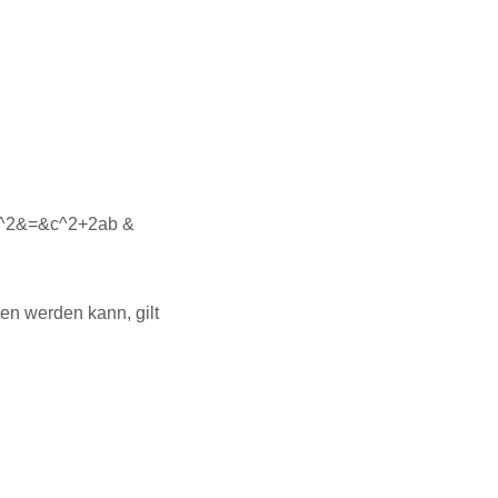
+b^2&=&c^2+2ab &
en werden kann, gilt