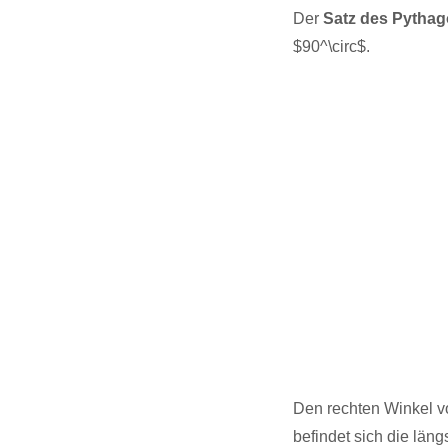
Der
Satz des Pythag
$90^\circ$.
Den rechten Winkel v
befindet sich die län