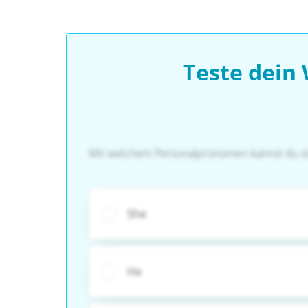
Teste dein
Mit welchem Personalpronomen kannst du das
She
He