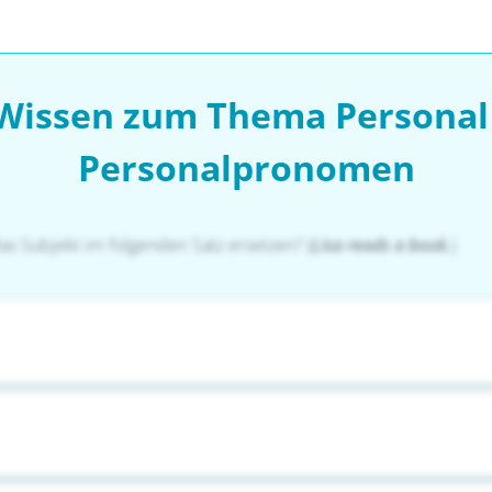
 Wissen zum Thema Personal
Personalpronomen
 Subjekt im folgenden Satz ersetzen? (
Lisa reads a book.
)