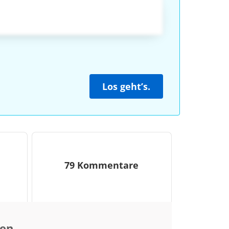
Los geht’s.
79 Kommentare
men