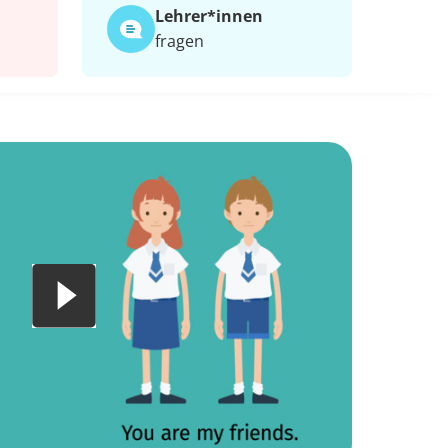
Lehrer*​innen
fragen