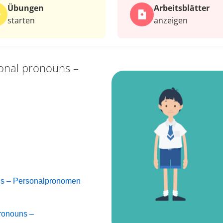
Übungen
Arbeits­blätter
starten
anzeigen
onal pronouns –
uns – Personalpronomen
ronouns –