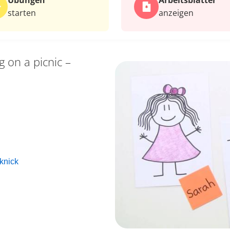
Übungen
Arbeits­blätter
starten
anzeigen
g on a picnic –
knick