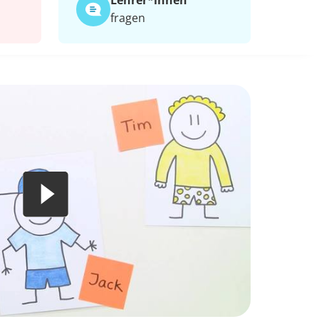
Lehrer*​innen
fragen