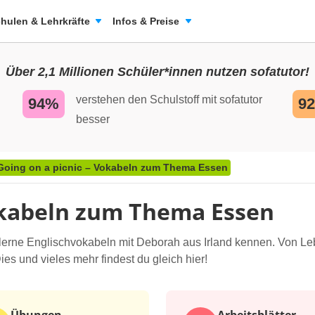
hulen & Lehrkräfte
Infos & Preise
Über 2,1 Millionen Schüler*innen nutzen sofatutor!
verstehen den Schulstoff mit sofatutor
94%
9
besser
Going on a picnic – Vokabeln zum Thema Essen
Vokabeln zum Thema Essen
 lerne Englischvokabeln mit Deborah aus Irland kennen. Von Leb
Dies und vieles mehr findest du gleich hier!