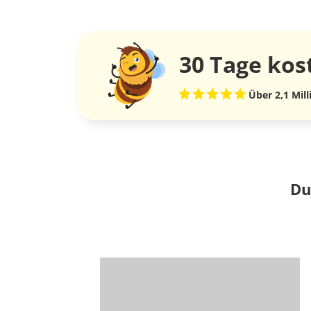
30 Tage
kos
Über 2,1 Mil
Du