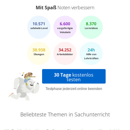
Mit Spaß
Noten verbessern
10.571
6.600
8.370
sofaheld-Level
vorgefertigte
Lernvideos
Vokabeln
38.938
34.252
24h
Übungen
Arbeitsblätter
Hilfe von
Lehrkräften
30 Tage
kostenlos
testen
Testphase jederzeit online beenden
Beliebteste Themen in Sachunterricht