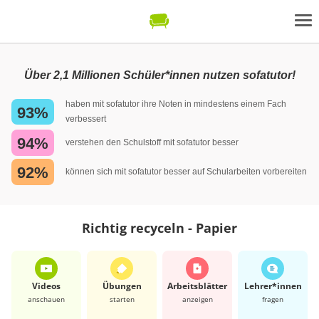
Über 2,1 Millionen Schüler*innen nutzen sofatutor!
haben mit sofatutor ihre Noten in mindestens einem Fach
93%
verbessert
94%
verstehen den Schulstoff mit sofatutor besser
92%
können sich mit sofatutor besser auf Schularbeiten vorbereiten
Richtig recyceln - Papier
Videos
Übungen
Arbeits­blätter
Lehrer*​innen
anschauen
starten
anzeigen
fragen