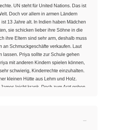
hte. UN steht für United Nations. Das ist
Welt. Doch vor allem in armen Ländern
 ist 13 Jahre alt. In Indien haben Mädchen
en, sie schicken lieber ihre Söhne in die
h ihre Eltern sind sehr arm, deshalb muss
tern an Schmuckgeschäfte verkaufen. Laut
n lassen. Priya sollte zur Schule gehen
 Priya mit anderen Kindern spielen können,
 sehr schwierig, Kinderrechte einzuhalten.
einer kleinen Hütte aus Lehm und Holz.
d James leicht krank. Doch zum Arzt gehen
-Kinderrechtskonvention hat James das
hende gesundheitliche Versorgung gibt,
 Kolumbien in Südamerika. In seinem Land
nder wie Pedro werden gezwungen dabei
boten. Pedro darf nicht als Kindersoldat