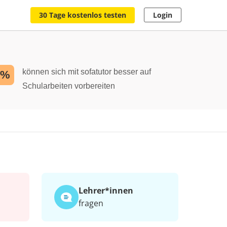
30 Tage kostenlos testen
Login
können sich mit sofatutor besser auf
2%
Schularbeiten vorbereiten
Lehrer*​innen
fragen