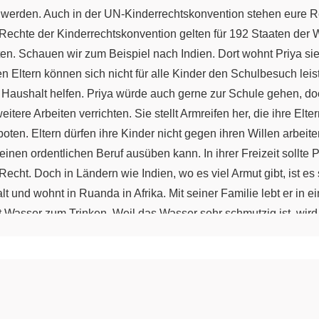
 werden. Auch in der UN-Kinderrechtskonvention stehen eure Rec
 Rechte der Kinderrechtskonvention gelten für 192 Staaten der 
en. Schauen wir zum Beispiel nach Indien. Dort wohnt Priya sie
 Eltern können sich nicht für alle Kinder den Schulbesuch leist
aushalt helfen. Priya würde auch gerne zur Schule gehen, doc
itere Arbeiten verrichten. Sie stellt Armreifen her, die ihre El
oten. Eltern dürfen ihre Kinder nicht gegen ihren Willen arbeite
einen ordentlichen Beruf ausüben kann. In ihrer Freizeit sollte
echt. Doch in Ländern wie Indien, wo es viel Armut gibt, ist es
alt und wohnt in Ruanda in Afrika. Mit seiner Familie lebt er in 
lt Wasser zum Trinken. Weil das Wasser sehr schmutzig ist, wir
 Geld, um den Arzt oder Medikamente zu bezahlen. Laut der UN
edikamente bezahlen? Weil es in vielen Ländern keine ausreic
lt. Ein drittes Beispiel: Pedro ist zehn Jahre alt und wohnt in
 gewaltvolle Kämpfe zwischen verschiedenen Gruppen. Auch Ki
n zu schießen. Laut der UN-Kinderrechtskonvention ist das ver