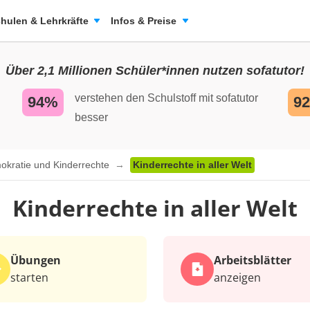
hulen & Lehrkräfte
Infos & Preise
Über 2,1 Millionen Schüler*innen nutzen sofatutor!
verstehen den Schulstoff mit sofatutor
94%
9
besser
okratie und Kinderrechte
Kinderrechte in aller Welt
Kinderrechte in aller Welt
Übungen
Arbeits­blätter
starten
anzeigen