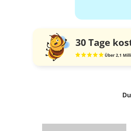
30 Tage
kos
Über 2,1 Mil
Du