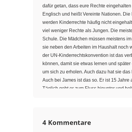
dafür getan, dass eure Rechte eingehalten
Englisch und heißt Vereinte Nationen. Die
werden Kinderrechte häufig nicht eingehalt
viel weniger Rechte als Jungen. Die meisten
Schule. Die Mädchen müssen meistens im H
sie neben den Arbeiten im Haushalt noch we
der UN-Kinderrechtskonvention ist das verb
können, damit sie etwas lernen und später 
um sich zu erholen. Auch dazu hat sie das R
Auch bei James ist das so. Er ist 15 Jahre 
Täglich geht er zum Fluss hinunter und ho
kann er nicht, denn die Eltern haben kein
Recht auf Gesundheit. Doch wer soll die M
sterben jeden Tag 30.000 Kinder auf der We
4 Kommentare
gibt es immer wieder Bürgerkriege, also
mitzumachen und mit Gewehren auf Mensche