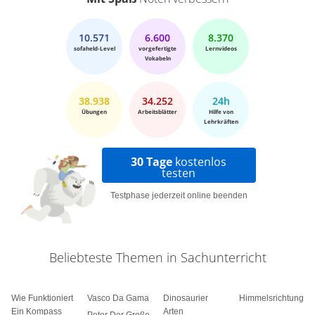
10.571
6.600
8.370
sofaheld-Level
vorgefertigte
Lernvideos
Vokabeln
38.938
34.252
24h
Übungen
Arbeitsblätter
Hilfe von
Lehrkräften
30 Tage
kostenlos
testen
Testphase jederzeit online beenden
Beliebteste Themen in Sachunterricht
Wie Funktioniert
Vasco Da Gama
Dinosaurier
Himmelsrichtungen
Ein Kompass
Arten
Peter Der Große