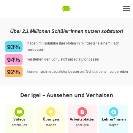
Über 2,1 Millionen Schüler*innen nutzen sofatutor!
haben mit sofatutor ihre Noten in mindestens einem Fach
93%
verbessert
94%
verstehen den Schulstoff mit sofatutor besser
92%
können sich mit sofatutor besser auf Schularbeiten vorbereiten
Der Igel – Aussehen und Verhalten
Videos
Übungen
Arbeits­blätter
Lehrer*​innen
anschauen
starten
anzeigen
fragen