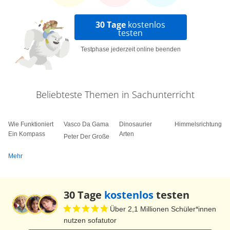
fliegt jetzt wieder zurück in sein Nest, denn er ist
30 Tage
kostenlos
bereits ziemlich müde!
testen
Testphase jederzeit online beenden
Beliebteste Themen in Sachunterricht
Wie Funktioniert
Vasco Da Gama
Dinosaurier
Himmelsrichtungen
Ein Kompass
Arten
Peter Der Große
Mehr
30 Tage
kostenlos
testen
Über 2,1 Millionen Schüler*innen
nutzen sofatutor