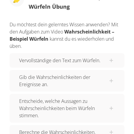
einem Sechstel, das weiß sie. Da alle Seiten
Würfeln Übung
eines Würfels gleich groß sind, sind auch alle
möglichen Augenzahlen gleich wahrscheinlich.
Du möchtest dein gelerntes Wissen anwenden? Mit
Wir sprechen beim Würfelwurf daher von einem
den Aufgaben zum Video
Wahrscheinlichkeit –
Laplace-Experiment. Bei einem Laplace-
Beispiel Würfeln
kannst du es wiederholen und
Experiment können wir die Wahrscheinlichkeit
üben.
eines bestimmten Ereignisses einfach
Vervollständige den Text zum Würfeln.
berechnen: Wir teilen dafür die Anzahl der
günstigen Ergebnisse durch die Anzahl aller
Gib die Wahrscheinlichkeiten der
möglichen Ergebnisse. Die Anzahl aller
Ereignisse an.
möglichen Ergebnisse ist bei einem
sechsseitigen Würfel immer gleich sechs.
Entscheide, welche Aussagen zu
Möchten wir die Wahrscheinlichkeit für die
Wahrscheinlichkeiten beim Würfeln
Augenzahl drei berechnen, gibt es nur ein
stimmen.
günstiges Ergebnis, eben die drei. Ein Sechstel
entsprechen gerundet sechzehn Komma sechs
Berechne die Wahrscheinlichkeiten.