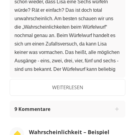
schon wieder, dass Lisa eine Sechs würfeln
würde? Rät er einfach? Das ist doch total
unwahrscheinlich. Am besten schauen wir uns
die „Wahrscheinlichkeiten beim Würfelwurf“
nochmal genau an. Beim Würfelwurf handelt es
sich um einen Zufallsversuch, da kann Lisa
keiner was vormachen. Das heißt, alle möglichen
Ausgänge - eins, zwei, drei, vier, fünf und sechs -
sind uns bekannt. Der Würfelwurf kann beliebig
oft wiederholt werden und das unter den gleichen
Bedingungen. Außerdem ist der Ausgang eines
WEITERLESEN
Zufallsversuchs nicht vorhersehbar. Also wie zum
Henker macht er das? Lisa wird ihm noch auf die
9 Kommentare
Schliche kommen! Für den nächsten Wurf sagt
„Magic Dice“ eine drei voraus. Die
Wahrscheinlichkeit für dieses Ereignis liegt bei
Wahrscheinlichkeit – Beispiel