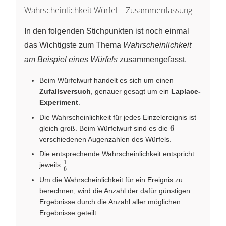
Wahrscheinlichkeit Würfel – Zusammenfassung
In den folgenden Stichpunkten ist noch einmal
das Wichtigste zum Thema
Wahrscheinlichkeit
am Beispiel eines Würfels
zusammengefasst.
Beim Würfelwurf handelt es sich um einen
Zufallsversuch
, genauer gesagt um ein
Laplace-
Experiment
.
Die Wahrscheinlichkeit für jedes Einzelereignis ist
6
6
gleich groß. Beim Würfelwurf sind es die
verschiedenen Augenzahlen des Würfels.
Die entsprechende Wahrscheinlichkeit entspricht
1
\frac{1}
jeweils
.
6
{6}
Um die Wahrscheinlichkeit für ein Ereignis zu
berechnen, wird die Anzahl der dafür günstigen
Ergebnisse durch die Anzahl aller möglichen
Ergebnisse geteilt.