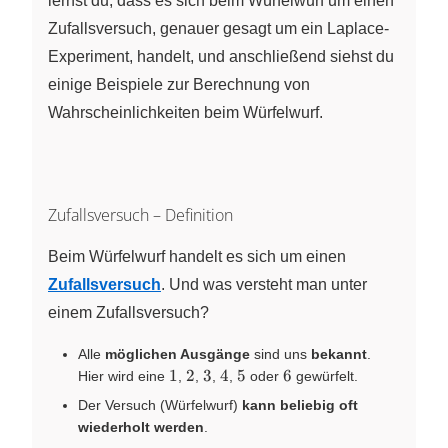
lernst du, dass es sich beim Würfelwurf um einen
Zufallsversuch, genauer gesagt um ein Laplace-
Experiment, handelt, und anschließend siehst du
einige Beispiele zur Berechnung von
Wahrscheinlichkeiten beim Würfelwurf.
Zufallsversuch – Definition
Beim Würfelwurf handelt es sich um einen
Zufallsversuch
. Und was versteht man unter
einem Zufallsversuch?
Alle
möglichen Ausgänge
sind uns
bekannt
.
1
2
3
4
5
6
1
2
3
4
5
6
Hier wird eine
,
,
,
,
oder
gewürfelt.
Der Versuch (Würfelwurf)
kann beliebig oft
wiederholt werden
.