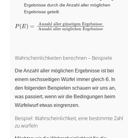
Ergebnisse durch die Anzahl aller möglichen
Ergebnisse geteilt.
Anzahl aller g
u
¨
nstigen Ergebnisse
P(E) =
(
)
=
P
E
Anzahl aller m
o
¨
glichen Ergebnisse
\frac{\text{
Anzahl aller
günstigen
Ergebnisse
Wahrscheinlichkeiten berechnen – Beispiele
}}{\text{
Anzahl aller
Die Anzahl aller möglichen Ergebnisse ist bei
möglichen
6
6
einem sechsseitigen Würfel immer gleich
. In
Ergebnisse
den folgenden Beispielen schauen wir uns an,
}}
was passiert, wenn wir die Bedingungen beim
Würfelwurf etwas eingrenzen.
Beispiel: Wahrscheinlichkeit, eine bestimmte Zahl
zu würfeln