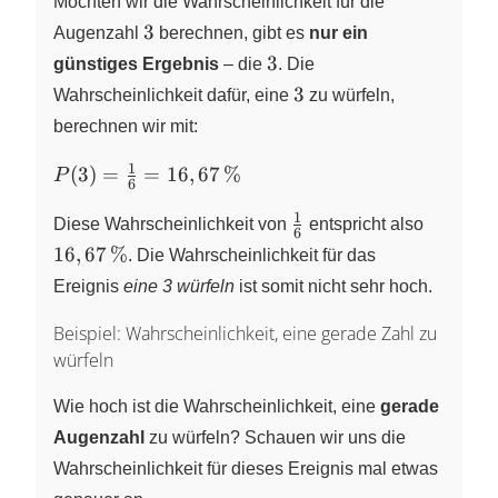
Möchten wir die Wahrscheinlichkeit für die
3
3
Augenzahl
berechnen, gibt es
nur ein
3
3
günstiges Ergebnis
– die
. Die
3
3
Wahrscheinlichkeit dafür, eine
zu würfeln,
berechnen wir mit:
1
P(3) =
(
3
)
=
=
16
,
67
%
P
6
\frac{1}
1
\frac{1}
16,67
{6} =
Diese Wahrscheinlichkeit von
entspricht also
6
{6}
\,\%
16,67
16
,
67
%
. Die Wahrscheinlichkeit für das
\,\%
Ereignis
eine 3 würfeln
ist somit nicht sehr hoch.
Beispiel: Wahrscheinlichkeit, eine gerade Zahl zu
würfeln
Wie hoch ist die Wahrscheinlichkeit, eine
gerade
Augenzahl
zu würfeln? Schauen wir uns die
Wahrscheinlichkeit für dieses Ereignis mal etwas