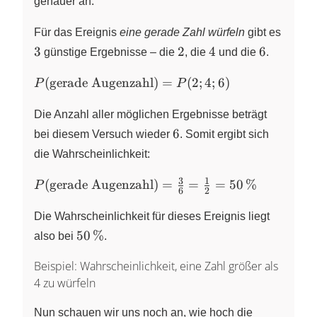
genauer an.
Für das Ereignis
eine gerade Zahl würfeln
gibt es
3
2
4
6
3
2
4
6
günstige Ergebnisse – die
, die
und die
.
P(\text{gerade
(
gerade Augenzahl
)
=
(
2
;
4
;
6
)
P
P
Augenzahl}) =
P(2; 4; 6)
Die Anzahl aller möglichen Ergebnisse beträgt
6
6
bei diesem Versuch wieder
. Somit ergibt sich
die Wahrscheinlichkeit:
3
1
P(\text{gerade
(
gerade Augenzahl
)
=
=
=
50
%
P
6
2
Augenzahl}) =
\frac{3}{6} =
Die Wahrscheinlichkeit für dieses Ereignis liegt
\frac{1}{2} =
50\,\%
50
%
also bei
.
50\,\%
Beispiel: Wahrscheinlichkeit, eine Zahl größer als
4 zu würfeln
Nun schauen wir uns noch an, wie hoch die