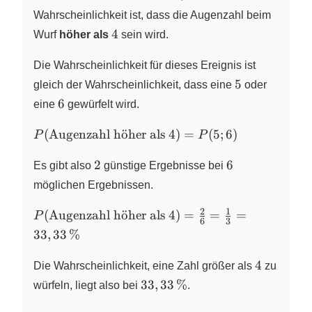
Wahrscheinlichkeit ist, dass die Augenzahl beim
4
4
Wurf
höher als
sein wird.
Die Wahrscheinlichkeit für dieses Ereignis ist
5
5
gleich der Wahrscheinlichkeit, dass eine
oder
6
6
eine
gewürfelt wird.
P(\text{Augenzahl
(
Augenzahl h
o
¨
her als 4
)
=
(
5
;
6
)
P
P
höher als 4}) =
2
6
P(5; 6)
2
6
Es gibt also
günstige Ergebnisse bei
möglichen Ergebnissen.
2
1
P(\text{Augenzahl
(
Augenzahl h
o
¨
her als 4
)
=
=
=
P
6
3
höher als 4}) =
33
,
33
%
\frac{2}{6} =
\frac{1}{3} =
4
4
Die Wahrscheinlichkeit, eine Zahl größer als
zu
33,33\,\%
33,33\,\%
33
,
33
%
würfeln, liegt also bei
.