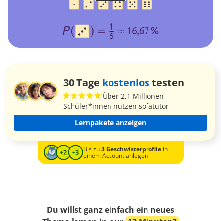
30 Tage
kostenlos
testen
Über 2,1 Millionen
Schüler*innen nutzen sofatutor
Lernpakete anzeigen
Bis zu
3 Geschwisterprofile
in
einem Account anlegen
Du willst ganz einfach ein neues