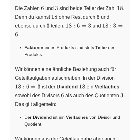
6
3
18
6
3
18
Die Zahlen
und
sind beide Teiler der Zahl
.
18
6
18
6
Denn du kannst
ohne Rest durch
und
3
18:6=3
18:3=6
3
18
:
6
=
3
18
:
3
=
ebenso durch
teilen:
und
6
.
Faktoren
eines Produkts sind stets
Teiler
des
Produkts.
Wir können eine ähnliche Beziehung auch für
Geteiltaufgaben aufschreiben. In der Division
18:6=3
18
18
:
6
=
3
18
ist der
Dividend
ein
Vielfaches
6
3
6
3
sowohl des Divisors
als auch des Quotienten
.
Das gilt allgemein:
Der
Dividend
ist ein
Vielfaches
von Divisor und
Quotient.
Wir können aus der Geteiltaufgabe aber auch