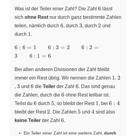
6
6
Was ist der Teiler einer Zahl? Die Zahl
lässt
sich
ohne Rest
nur durch ganz bestimmte Zahlen
6
3
2
6
3
2
teilen, nämlich durch
, durch
, durch
und
1
1
durch
.
6:6=1
6
:
6
=
1
6
:
3
=
2
6
:
2
=
\qquad
3
6
:
1
=
6
6:3=2
\qquad
Bei allen anderen Divisionen der Zahl bleibt
6:2=3
1
2
1
2
immer ein Rest übrig. Wir nennen die Zahlen
,
\qquad
3
6
6
3
6
6
,
und
die
Teiler
der Zahl
. Das sind genau
6:1=6
6
6
die Zahlen, durch die
ohne Rest teilbar ist.
6
5
1
6:4
6
5
1
6
:
4
Teilst du
durch
, so bleibt der Rest
, bei
2
5
4
2
5
4
bleibt der Rest
. Die Zahlen
und
sind also
6
6
keine Teiler
der Zahl
.
Ein Teiler einer Zahl ist eine weitere Zahl,
durch