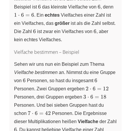
6
6
1
6
6
Beispiel ist
das kleinste Vielfache von
, denn
\cdot
1
⋅
6
=
6
. Ein
echtes
Vielfaches einer Zahl ist
6=6
ein Vielfaches, das
größer
ist als die Zahl selbst.
6
6
6
6
Die Zahl
ist zwar ein Vielfaches von
, aber
kein echtes Vielfaches.
Vielfache bestimmen – Beispiel
Sehen wir uns nun ein Beispiel zum Thema
Vielfache bestimmen
an. Nimmst du eine Gruppe
6
6
6
6
von
Personen, so hast du insgesamt
2
2
⋅
6
=
12
Personen. Zwei Gruppen ergeben
\cdot
3
3
⋅
6
=
18
Personen, drei Gruppen ergeben
6 =
\cdot
Personen. Und bei sieben Gruppen hast du
12
6 =
7
7
⋅
6
=
42
schon
Personen. Die Ergebnisse
18
\cdot
dieser Multiplikationen heißen
Vielfache
der Zahl
6 =
6
6
. Du kannst beliebige Vielfache einer Zahl