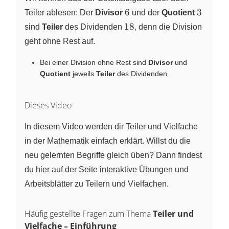
6
3
6
3
Teiler ablesen: Der
Divisor
und der
Quotient
18
18
sind
Teiler
des Dividenden
, denn die Division
geht ohne Rest auf.
Bei einer Division ohne Rest sind
Divisor
und
Quotient
jeweils
Teiler
des Dividenden.
Dieses Video
In diesem Video werden dir Teiler und Vielfache
in der Mathematik einfach erklärt. Willst du die
neu gelernten Begriffe gleich üben? Dann findest
du hier auf der Seite interaktive Übungen und
Arbeitsblätter zu Teilern und Vielfachen.
Häufig gestellte Fragen zum Thema
Teiler und
Vielfache – Einführung