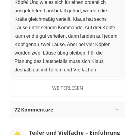
Köpfe! Und wie es sich für einen ordentlich
ausgeführten Lausbefall gehört, werden die
Kräfte gleichmäßig verteilt. Klaus hat sechs
Läuse unter seinem Kommando. Auf drei Köpfe
kann er die gut verteilen, dann landen auf jedem
Kopf genau zwei Läuse. Aber bei vier Köpfen
würden zwei Läuse übrig bleiben. Für die
Planung des Lausbefalls muss sich Klaus
deshalb gut mit Teilern und Vielfachen
auskennen. In diesem Video beschränken wir
uns dabei auf die natürlichen Zahlen ohne die
WEITERLESEN
Null. Fangen wir bei den Teilern an. Vielleicht
hast du schon erraten, dass DIE etwas mit dem
72 Kommentare
Geteilt-Rechnen zu tun haben. Die Zahl 6 lässt
sich ohne Rest durch 6, 3, 2 und 1 teilen. Eine
gleichmäßige Verteilung ist also offenbar nur bei
Teiler und Vielfache – Einführung