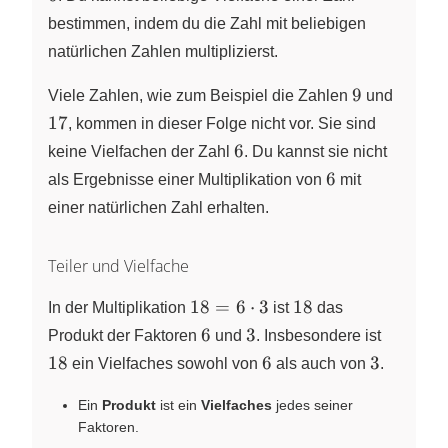
42
bestimmen, indem du die Zahl mit beliebigen
natürlichen Zahlen multiplizierst.
9
17
9
Viele Zahlen, wie zum Beispiel die Zahlen
und
17
, kommen in dieser Folge nicht vor. Sie sind
6
6
keine Vielfachen der Zahl
. Du kannst sie nicht
6
6
als Ergebnisse einer Multiplikation von
mit
einer natürlichen Zahl erhalten.
Teiler und Vielfache
18=6
18
18
=
6
⋅
3
18
In der Multiplikation
ist
das
\cdot
6
3
18
6
3
Produkt der Faktoren
und
. Insbesondere ist
3
6
3
18
6
3
ein Vielfaches sowohl von
als auch von
.
Ein
Produkt
ist ein
Vielfaches
jedes seiner
Faktoren.