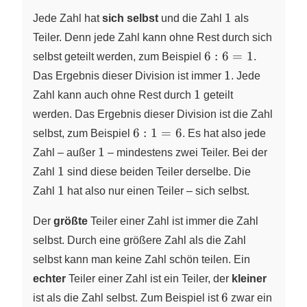
1
1
Jede Zahl hat
sich selbst
und die Zahl
als
Teiler. Denn jede Zahl kann ohne Rest durch sich
6:6=1
6
:
6
=
1
selbst geteilt werden, zum Beispiel
.
1
1
Das Ergebnis dieser Division ist immer
. Jede
1
1
Zahl kann auch ohne Rest durch
geteilt
werden. Das Ergebnis dieser Division ist die Zahl
6:1=6
6
:
1
=
6
selbst, zum Beispiel
. Es hat also jede
1
1
Zahl – außer
– mindestens
zwei Teiler. Bei der
1
1
Zahl
sind diese beiden Teiler derselbe. Die
1
1
Zahl
hat also nur einen Teiler – sich selbst.
Der
größte
Teiler einer Zahl ist immer die Zahl
selbst. Durch eine größere Zahl als die Zahl
selbst kann man keine Zahl schön teilen. Ein
echter
Teiler einer Zahl ist ein Teiler, der
kleiner
6
6
ist als die Zahl selbst. Zum Beispiel ist
zwar ein