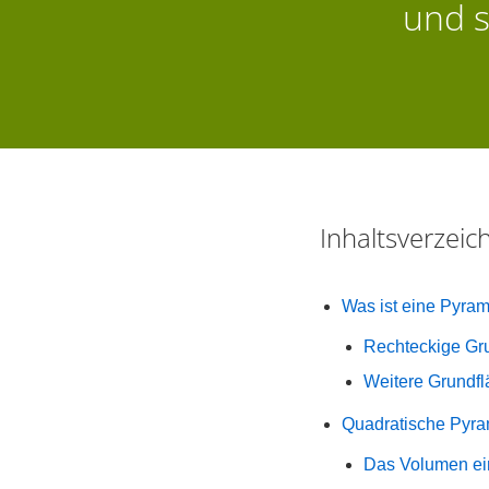
und s
Inhaltsverzei
Was ist eine Pyra
Rechteckige Gr
Weitere Grundf
Quadratische Pyr
Das Volumen ei