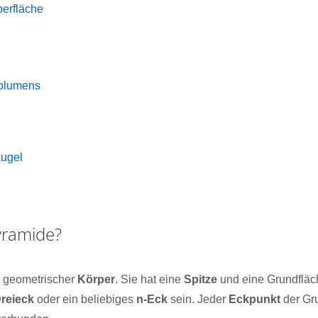
erfläche
olumens
kugel
yramide?
n geometrischer
Körper
. Sie hat eine
Spitze
und eine Grundfläc
reieck
oder ein beliebiges
n-Eck
sein. Jeder
Eckpunkt
der Gru