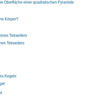
ie Oberfläche einer quadratischen Pyramide
che Körper?
eines Tetraeders
nes Tetraeders
nes Kegels
gel
el