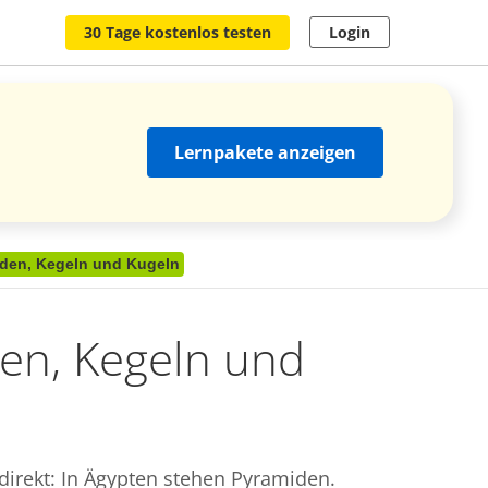
30 Tage kostenlos testen
Login
Lernpakete anzeigen
den, Kegeln und Kugeln
en, Kegeln und
direkt: In Ägypten stehen Pyramiden.