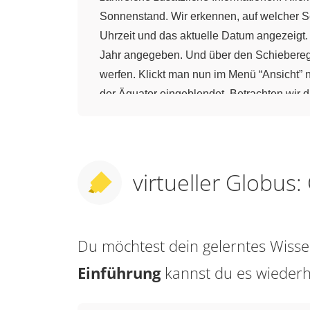
Sonnenstand. Wir erkennen, auf welcher Sei
Uhrzeit und das aktuelle Datum angezeigt.
Jahr angegeben. Und über den Schieberegl
werfen. Klickt man nun im Menü “Ansicht” 
der Äquator eingeblendet. Betrachten wir 
Seite Winter ist. Stellen wir zum Beispiel
es nördlich des nördlichen Polarkreises im
Ein Blick auf die Südhalbkugel zum gleichen
Beleuchtung der Erde im Jahresverlauf in
virtueller Globus
Du möchtest dein gelerntes Wis
Einführung
kannst du es wieder