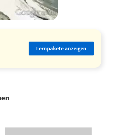
Lernpakete anzeigen
nen