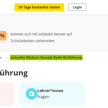
30 Tage kostenlos testen
Login
können sich mit sofatutor besser auf
2%
Schularbeiten vorbereiten
Co.
virtueller Globus: Google Earth Einführung
nführung
Lehrer*​innen
fragen