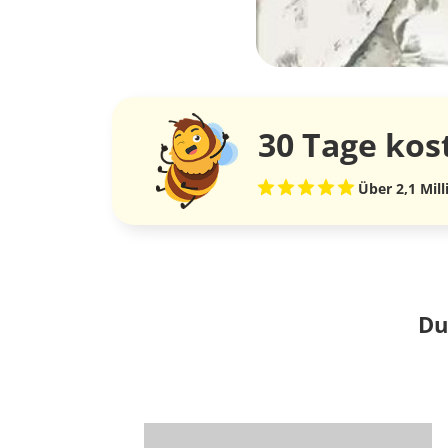
30 Tage
kos
Über 2,1 Mil
Du