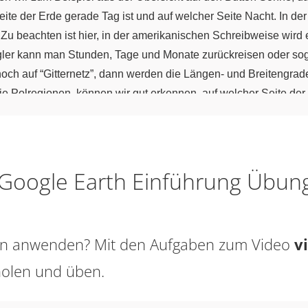
te der Erde gerade Tag ist und auf welcher Seite Nacht. In der
 Zu beachten ist hier, in der amerikanischen Schreibweise wird
er kann man Stunden, Tage und Monate zurückreisen oder sogar
noch auf “Gitternetz”, dann werden die Längen- und Breitengrad
die Polregionen, können wir gut erkennen, auf welcher Seite d
 den Schieberegler auf den 21. Juni, also auf den Sommeranfang
mer hell bleibt. Es ist Polartag. Die Sonne beleuchtet die Reg
 Zeitpunkt zeigt, dass es dort südlich des Polarkreises dunkel bl
 den verschiedenen Jahreszeiten gut beobachten.
: Google Earth Einführung Übun
sen anwenden? Mit den Aufgaben zum Video
v
holen und üben.