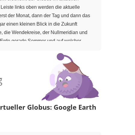
 Leiste links oben werden die aktuelle
 erst der Monat, dann der Tag und dann das
 einen kleinen Blick in die Zukunft
e, die Wendekreise, der Nullmeridian und
er Erde gerade Sommer und auf welcher
 der Nordhalbkugel, dann sehen wir, dass
ion rund um den Nordpol 24 Stunden lang.
eibt. Hier ist Polarnacht. So lässt sich die
g
irtueller Globus: Google Earth