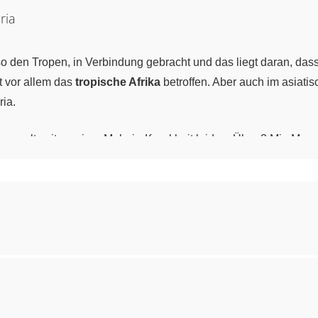
ria
so den Tropen, in Verbindung gebracht und das liegt daran, da
 vor allem das
tropische Afrika
betroffen. Aber auch im asiati
ria.
n weltweit an einer Malaria-Krankheit leiden. Über 2 Mio Mens
 sind.
en
, von denen die so genannte
Malaria tropica
die gefährlichste
er Malaria gemeinsam ist das Auftreten von heftigen Fiebersch