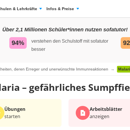
hulen & Lehrkräfte
Infos & Preise
Über 2,1 Millionen Schüler*innen nutzen sofatutor!
verstehen den Schulstoff mit sofatutor
94%
9
besser
nkheiten, deren Erreger und unerwünschte Immunreaktionen
Malar
aria – gefährliches Sumpffi
Übungen
Arbeits­blätter
starten
anzeigen