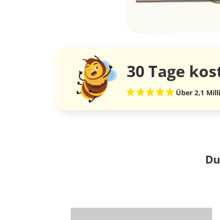
30 Tage
kos
Über 2,1 Mil
Du