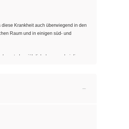
ss diese Krankheit auch überwiegend in den
schen Raum und in einigen süd- und
chen sterben jährlich daran, wobei die
 ist. Auf Malaria tropica sind über 95 % der
üben, die sich in regelmäßigen Abständen