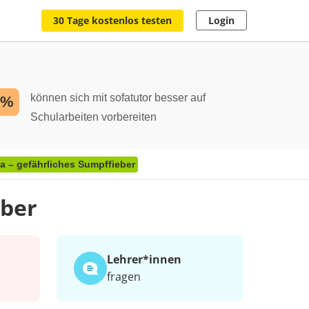
30 Tage kostenlos testen
Login
können sich mit sofatutor besser auf
2%
Schularbeiten vorbereiten
ia – gefährliches Sumpffieber
eber
Lehrer*​innen
fragen