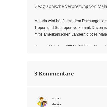
Geographische Verbreitung von Mala
Malaria wird häufig mit dem Dschungel, al
Tropen und Subtropen vorkommt. Davon ist
mittelamerikanischen Ländern gibt es Mala
Man schätzt, dass 300 bis 500 Mio Mensche
Mehrzahl Kinder aus afrikanischen Ländern
Arten von Malaria
3 Kommentare
Es gibt
drei unterschiedliche Malaria-Art
Todesfälle zurückzuführen. Allen Formen d
wiederholen.
super
danke