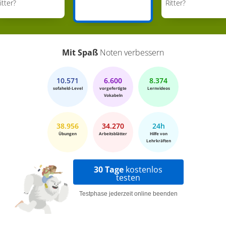
itter?
Ritter?
Mit Spaß
Noten verbessern
10.571
6.600
8.374
sofaheld-Level
vorgefertigte
Lernvideos
Vokabeln
38.956
34.270
24h
Übungen
Arbeitsblätter
Hilfe von
Lehrkräften
30 Tage
kostenlos
testen
Testphase jederzeit online beenden