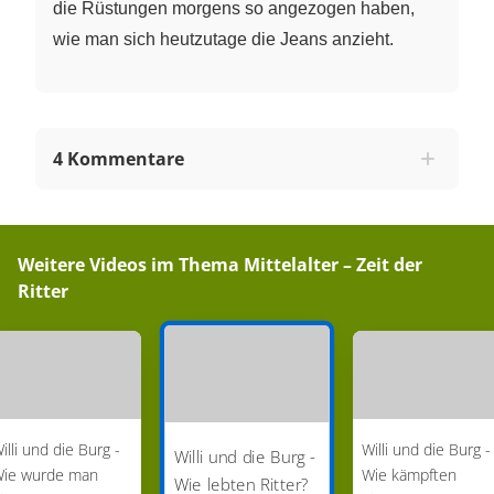
die Rüstungen morgens so angezogen haben,
wie man sich heutzutage die Jeans anzieht.
4 Kommentare
Weitere Videos im Thema
Mittelalter – Zeit der
Ritter
illi und die Burg -
Willi und die Burg -
Willi und die Burg -
ie wurde man
Wie kämpften
Wie lebten Ritter?