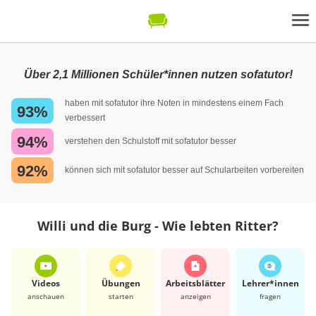
Über 2,1 Millionen Schüler*innen nutzen sofatutor!
haben mit sofatutor ihre Noten in mindestens einem Fach
93%
verbessert
94%
verstehen den Schulstoff mit sofatutor besser
92%
können sich mit sofatutor besser auf Schularbeiten vorbereiten
Willi und die Burg - Wie lebten Ritter?
Videos
Übungen
Arbeits­blätter
Lehrer*​innen
anschauen
starten
anzeigen
fragen