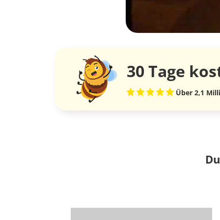
30 Tage
kos
Über 2,1 Mil
Du