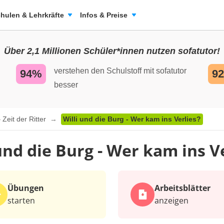
hulen & Lehrkräfte
Infos & Preise
Über 2,1 Millionen Schüler*innen nutzen sofatutor!
verstehen den Schulstoff mit sofatutor
94%
9
besser
– Zeit der Ritter
Willi und die Burg - Wer kam ins Verlies?
und die Burg - Wer kam ins V
Übungen
Arbeits­blätter
starten
anzeigen