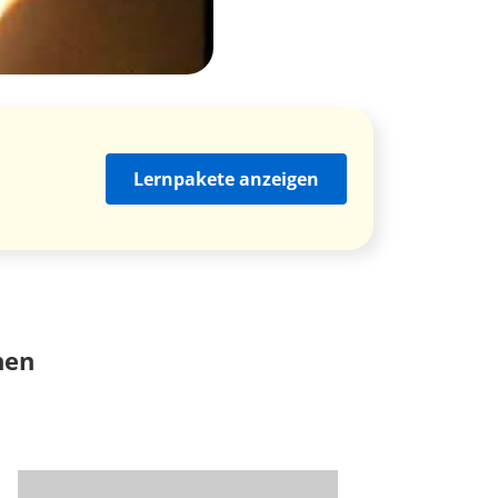
Lernpakete anzeigen
nen