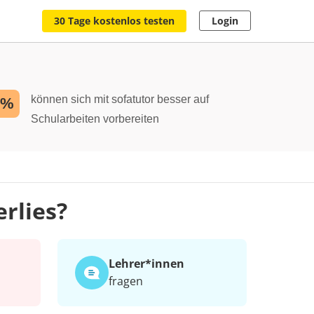
30 Tage kostenlos testen
Login
können sich mit sofatutor besser auf
2%
Schularbeiten vorbereiten
erlies?
Lehrer*​innen
fragen