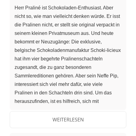
Herr Praliné ist Schokoladen-Enthusiast. Aber
nicht so, wie man vielleicht denken würde. Er isst
die Pralinen nicht, er stellt sie original verpackt in
seinem kleinen Privatmuseum aus. Und heute
bekommt er Neuzugänge: Die exklusive,
belgische Schokoladenmanufaktur Schoki-licieux
hat ihm vier begehrte Pralinenschachteln
zugesandt, die zu ganz besonderen
Sammlereditionen gehören. Aber sein Neffe Pip,
interessiert sich viel mehr dafür, wie viele
Pralinen in den Schachteln drin sind. Um das
herauszufinden, ist es hilfreich, sich mit
Ausklammern und Ausmultiplizieren zu befassen.
Bevor wir uns aber mit den Sondereditionen
WEITERLESEN
beschäftigen, betrachten wir zwei gewöhnliche
Pralinenschachteln der Firma Schoki-licieux: Es