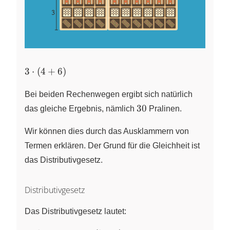
3
3
⋅
(
4
+
6
)
\cdot
(4+6)
Bei beiden Rechenwegen ergibt sich natürlich
30
30
das gleiche Ergebnis, nämlich
Pralinen.
Wir können dies durch das Ausklammern von
Termen erklären. Der Grund für die Gleichheit ist
das Distributivgesetz.
Distributivgesetz
Das Distributivgesetz lautet: