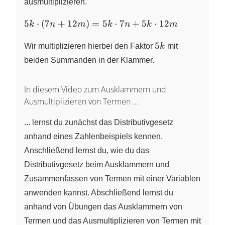
ausmultiplizieren.
5k
5
⋅
(
7
+
12
)
=
5
⋅
7
+
5
⋅
12
k
n
m
k
n
k
m
\cdot
5k
(7n
5
Wir multiplizieren hierbei den Faktor
k
mit
+
beiden Summanden in der Klammer.
12m)
= 5k
In diesem Video zum Ausklammern und
\cdot
Ausmultiplizieren von Termen ...
7n +
5k
... lernst du zunächst das Distributivgesetz
\cdot
anhand eines Zahlenbeispiels kennen.
12m
Anschließend lernst du, wie du das
Distributivgesetz beim Ausklammern und
Zusammenfassen von Termen mit einer Variablen
anwenden kannst. Abschließend lernst du
anhand von Übungen das Ausklammern von
Termen und das Ausmultiplizieren von Termen mit