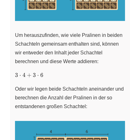
Um herauszufinden, wie viele Pralinen in beiden
Schachteln gemeinsam enthalten sind, können
wir entweder den Inhalt jeder Schachtel
berechnen und diese Werte addieren:
3
3
⋅
4
+
3
⋅
6
\cdot
4 + 3
Oder wir legen beide Schachteln aneinander und
\cdot
berechnen die Anzahl der Pralinen in der so
6
entstandenen großen Schachtel: