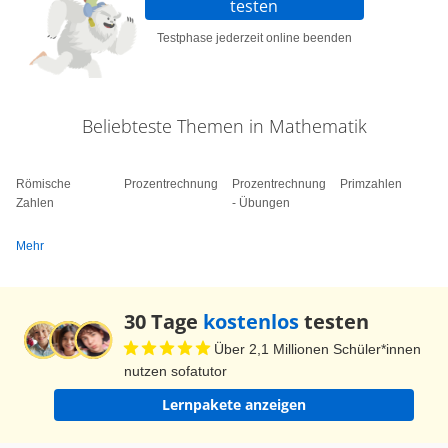
testen
wissen aber nicht genau, wie viele Sorten.
Testphase jederzeit online beenden
Vielleicht dürfen wir ja mal in die Schachteln
reinschauen? Nein, dürfen wir nicht. Also müssen
wir die Anzahl der Sorten mit der Variablen 'x'
Beliebteste Themen in Mathematik
bezeichnen. Auch in der Sonderedition Mehr gibt
es in der kleinen Schachtel von jeder Sorte 4 und
Römische
Prozentrechnung
Prozentrechnung
Primzahlen
in der großen Schachtel 6 Pralinen. Dann
Zahlen
- Übungen
beinhalten beide Schachteln zusammen 'x mal 4'
Mehr
plus 'x mal 6' Pralinen. Schieben wir die
Schachteln wieder zu einem Rechteck
zusammen, haben wir stattdessen x mal 'in
30 Tage
kostenlos
testen
Klammern' 4 plus 6 Pralinen. Insgesamt ist die
Über 2,1 Millionen Schüler*innen
Pralinenzahl natürlich gleich geblieben. Also
nutzen sofatutor
dürfen wir beide Ausdrücke gleichsetzen. Wir
Lernpakete anzeigen
können also Variablen ausklammern. Schieben
wir die Schachteln wieder auseinander, sehen