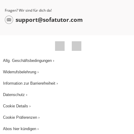
wir, dass wir auch einen Term mit Variablen
Fragen? Wir sind für dich da!
ausmultiplizieren dürfen. Kommen wir nun zur
support@sofatutor.com
anderen Sonderedition noch mehr. Hier gibt es
wieder eine kleine und eine große Schachtel. In
beiden sind genau drei Sorten enthalten, aber
diesmal gibt es von jeder Sorte noch mehr
Pralinen. Wir wissen aber nicht genau, wie viele
Allg. Geschäftsbedingungen ›
es von jeder Sorte gibt. Vielleicht dürfen wir
Widerrufsbelehrung ›
diesmal? Nein, natürlich nicht. Dann können wir
die Anzahlen der Pralinen pro Sorte mit den
Information zur Barrierefreiheit ›
Variablen 'y' und 'z' bezeichnen. In beiden
Datenschutz ›
Schachteln sind dann '3 mal y' plus '3 mal z'
Cookie Details ›
Pralinen enthalten. Schieben wir die Schachteln
wieder zusammen, haben wir 3 mal 'in Klammern'
Cookie Präferenzen ›
y plus z Pralinen. Wir dürfen also gleiche Zahlen
Abos hier kündigen ›
in einem Term mit Variablen ausklammern.