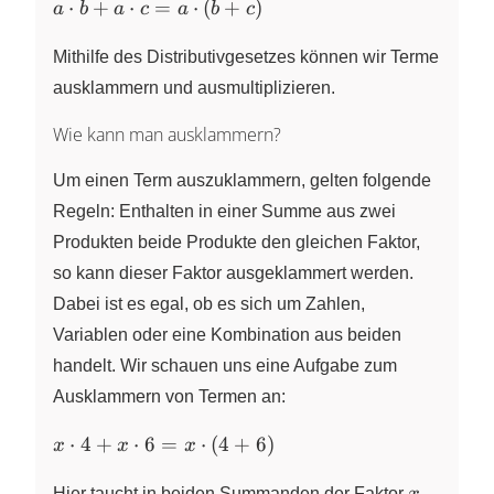
a
⋅
+
⋅
=
⋅
(
+
)
a
b
a
c
a
b
c
\cdot
b + a
Mithilfe des Distributivgesetzes können wir Terme
\cdot
ausklammern und ausmultiplizieren.
c = a
\cdot
Wie kann man ausklammern?
(b+c)
Um einen Term auszuklammern, gelten folgende
Regeln: Enthalten in einer Summe aus zwei
Produkten beide Produkte den gleichen Faktor,
so kann dieser Faktor ausgeklammert werden.
Dabei ist es egal, ob es sich um Zahlen,
Variablen oder eine Kombination aus beiden
handelt. Wir schauen uns eine Aufgabe zum
Ausklammern von Termen an:
x
⋅
4
+
⋅
6
=
⋅
(
4
+
6
)
x
x
x
\cdot
x
4 +x
Hier taucht in beiden Summanden der Faktor