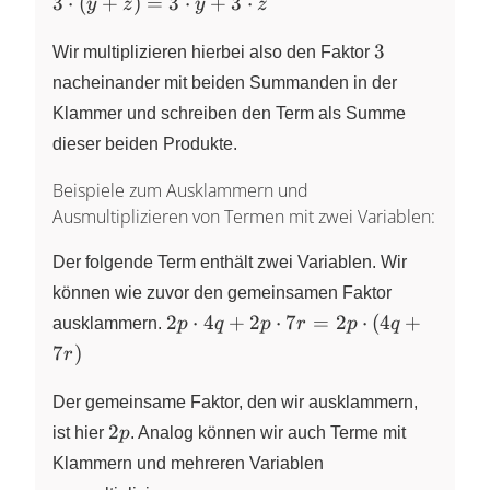
3
3
⋅
(
+
)
=
3
⋅
+
3
⋅
y
z
y
z
\cdot
3
(y+z)
3
Wir multiplizieren hierbei also den Faktor
= 3
nacheinander mit beiden Summanden in der
\cdot
Klammer und schreiben den Term als Summe
y + 3
dieser beiden Produkte.
\cdot
z
Beispiele zum Ausklammern und
Ausmultiplizieren von Termen mit zwei Variablen:
Der folgende Term enthält zwei Variablen. Wir
können wie zuvor den gemeinsamen Faktor
2p
2
⋅
4
+
2
⋅
7
=
2
⋅
(
4
+
ausklammern.
p
q
p
r
p
q
\cdot
7
)
r
4q + 2p
\cdot
Der gemeinsame Faktor, den wir ausklammern,
7r = 2p
2p
2
ist hier
p
. Analog können wir auch Terme mit
\cdot
Klammern und mehreren Variablen
(4q+7r)