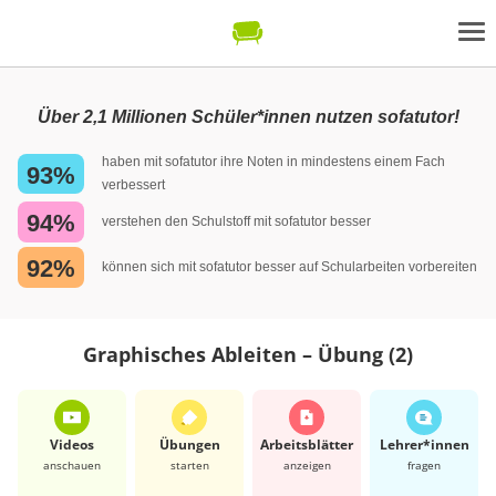
Über 2,1 Millionen Schüler*innen nutzen sofatutor!
haben mit sofatutor ihre Noten in mindestens einem Fach
93%
verbessert
94%
verstehen den Schulstoff mit sofatutor besser
92%
können sich mit sofatutor besser auf Schularbeiten vorbereiten
Graphisches Ableiten – Übung (2)
Videos
Übungen
Arbeits­blätter
Lehrer*​innen
anschauen
starten
anzeigen
fragen