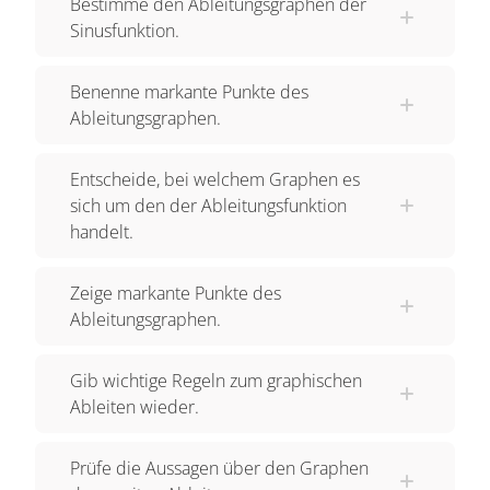
Bestimme den Ableitungsgraphen der
mit einer
Periodenlänge
von 2 Pi. Da die Sinus-
Sinusfunktion.
Funktion an den Stellen minus Pi halbe, bei Pi
Halbe und bei 1,5 Pi Extremstellen hat, besitzt die
Benenne markante Punkte des
zugehörige Ableitungsfunktion an diesen Stellen
Ableitungsgraphen.
ihre Nullstellen.
Entscheide, bei welchem Graphen es
Die Wendestellen des Graphen der Sinusfunktion
sich um den der Ableitungsfunktion
sind minus Pi, 0, plus pi und 2 pi. Dort sind dann
handelt.
bei der zugehörigen Ableitungsfunktion die
Extremstellen.
Zeige markante Punkte des
Ableitungsgraphen.
Nun musst du nur noch die Steigungen der
Ursprungsfunktion f(x) = sin(x) anschauen. Ist die
Gib wichtige Regeln zum graphischen
Steigung positiv, dann verläuft der Graph der
Ableiten wieder.
Ableitungsfunktion oberhalb der x-Achse. Ist die
Steigung negativ, dann verläuft der Graph der
Prüfe die Aussagen über den Graphen
Ableitungsfunktion unterhalb der x-Achse.