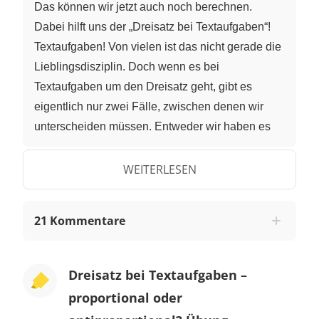
Das können wir jetzt auch noch berechnen.
Dabei hilft uns der „Dreisatz bei Textaufgaben“!
Textaufgaben! Von vielen ist das nicht gerade die
Lieblingsdisziplin. Doch wenn es bei
Textaufgaben um den Dreisatz geht, gibt es
eigentlich nur zwei Fälle, zwischen denen wir
unterscheiden müssen. Entweder wir haben es
mit einer proportionalen oder mit einer
antiproportionalen Zuordnung zu tun. Wenn wir
WEITERLESEN
das einmal herausgefunden haben, ist die
anschließende Dreisatzrechnung gar nicht mehr
21 Kommentare
so schwierig. Also eine kurze Wiederholung: Bei
proportionalen Zuordnungen gilt: Je mehr, desto
mehr. Das heißt: Wenn wir von dem einen mehr
Dreisatz bei Textaufgaben –
haben, wird sich auch die Menge des anderen
proportional oder
vergrößern. Haben wir hingegen weniger von