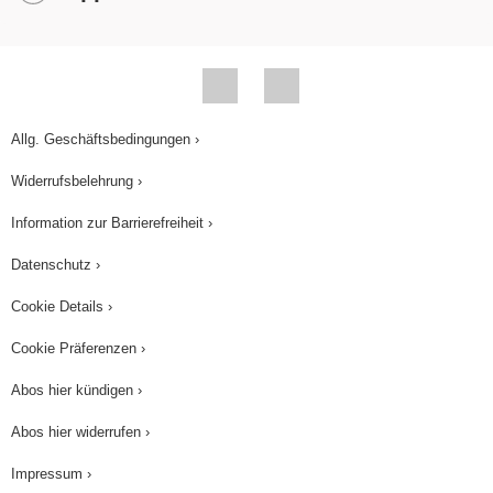
anwenden. Wir übertragen die gegeben Werte,
rechnen auf einen Hilfswert herunter und
berechnen anschließend den gesuchten Wert.
Bei fünf Personen in der Tippgemeinschaft, wäre
ein Gewinn von achtzehntausend Euro pro Kopf
Allg. Geschäftsbedingungen ›
ausgezahlt worden. Eine Aufgabe noch, Übung
Widerrufsbelehrung ›
macht den Meister! Ein Tourist tauscht für seinen
Information zur Barrierefreiheit ›
Urlaub Euro in Dollar um. Für einhundertfünfzig
Euro erhält er einhundertachtzig Dollar. Wie viele
Datenschutz ›
Dollar erhält er für vierhundert Euro? Zunächst
Cookie Details ›
stellen wir uns die gleiche Frage wie immer:
Cookie Präferenzen ›
Handelt es sich um eine proportionale oder um
eine antiproportionale Zuordnung? Je mehr Euro
Abos hier kündigen ›
umgetauscht werden, desto mehr Dollar werden
Abos hier widerrufen ›
ausgezahlt. Eindeutig proportional! Der Rest ist
schnell berechnet, nachdem wir die gegebenen
Impressum ›