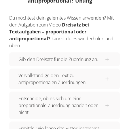
antiproportional? Übung
dem einen, dann haben wir auch weniger von
dem anderen. Bei antiproportionalen
Du möchtest dein gelerntes Wissen anwenden? Mit
Zuordnungen ist es genau umgekehrt. Hier
den Aufgaben zum Video
Dreisatz bei
merken wir uns: Je mehr von dem einen, desto
Textaufgaben – proportional oder
weniger von dem anderen. Oder: je weniger von
antiproportional?
kannst du es wiederholen und
dem einen, desto mehr von dem anderen. Dazu
üben.
sollten wir uns jeweils ein Beispiel anschauen:
Gib den Dreisatz für die Zuordnung an.
Wir lassen Wasser in die Badewanne ein. Nach
drei Minuten sind vierundzwanzig Liter Wasser in
Vervollständige den Text zu
die Wanne geflossen. Wie viele Liter sind es nach
antiproportionalen Zuordnungen.
fünf Minuten? Zuerst müssen wir entscheiden, ob
es sich um eine proportionale oder um eine
Entscheide, ob es sich um eine
antiproportionale Zuordnung handelt. Während
proportionale Zuordnung handelt oder
mehr Zeit vergeht, steigt die Menge an Wasser in
nicht.
der Badewanne. Also gilt hier „je mehr Zeit, desto
mehr Wasser“ und die Zuordnung ist proportional.
Ermittle, wie lange das Futter insgesamt