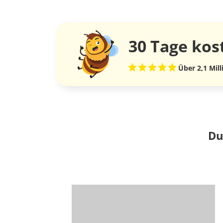
30 Tage
kos
Über 2,1 Mil
Du