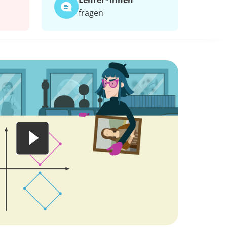
Lehrer*​innen
fragen