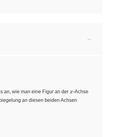
x
ns an, wie man eine Figur an der
x
-Achse
 Spiegelung an diesen beiden Achsen