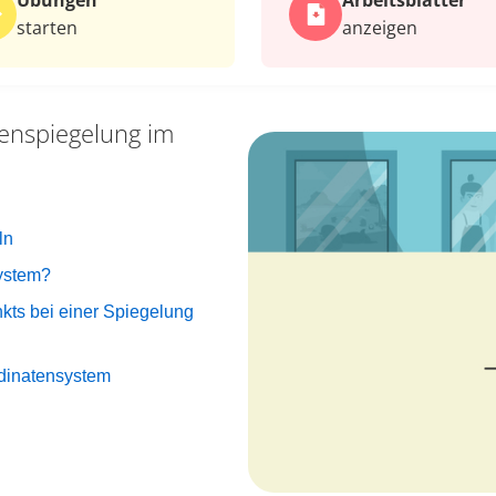
Übungen
Arbeits­blätter
starten
anzeigen
enspiegelung im
ln
system?
kts bei einer Spiegelung
dinatensystem