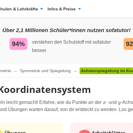
hulen & Lehrkräfte
Infos & Preise
Über 2,1 Millionen Schüler*innen nutzen sofatutor!
verstehen den Schulstoff mit sofatutor
94%
9
besser
metrie
Symmetrie und Spiegelung
Achsenspiegelung im Ko
 Koordinatensystem
x
y
n leicht gemacht! Erfahre, wie du Punkte an der
x
- und
y
-Achs
 und Übungen warten darauf, von dir entdeckt zu werden. Los geh