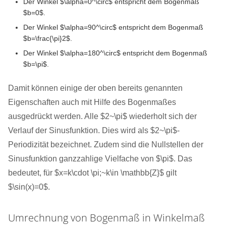
Der Winkel $\alpha=0^\circ$ entspricht dem Bogenmaß
$b=0$.
Der Winkel $\alpha=90^\circ$ entspricht dem Bogenmaß
$b=\frac{\pi}2$.
Der Winkel $\alpha=180^\circ$ entspricht dem Bogenmaß
$b=\pi$.
Damit können einige der oben bereits genannten
Eigenschaften auch mit Hilfe des Bogenmaßes
ausgedrückt werden. Alle $2~\pi$ wiederholt sich der
Verlauf der Sinusfunktion. Dies wird als $2~\pi$-
Periodizität bezeichnet. Zudem sind die Nullstellen der
Sinusfunktion ganzzahlige Vielfache von $\pi$. Das
bedeutet, für $x=k\cdot \pi;~k\in \mathbb{Z}$ gilt
$\sin(x)=0$.
Umrechnung von Bogenmaß in Winkelmaß