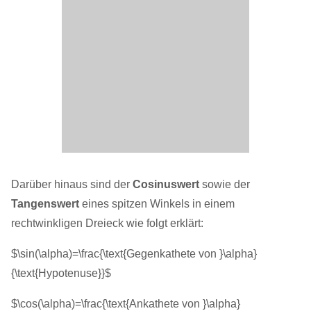
Darüber hinaus sind der
Cosinuswert
sowie der
Tangenswert
eines spitzen Winkels in einem
rechtwinkligen Dreieck wie folgt erklärt:
$\sin(\alpha)=\frac{\text{Gegenkathete von }\alpha}
{\text{Hypotenuse}}$
$\cos(\alpha)=\frac{\text{Ankathete von }\alpha}