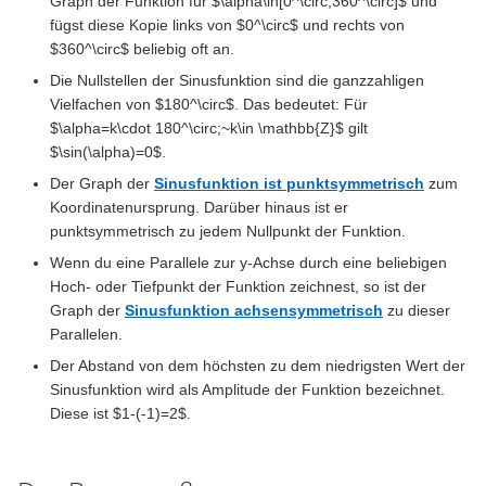
Graph der Funktion für $\alpha\in[0^\circ;360^\circ]$ und
fügst diese Kopie links von $0^\circ$ und rechts von
$360^\circ$ beliebig oft an.
Die Nullstellen der Sinusfunktion sind die ganzzahligen
Vielfachen von $180^\circ$. Das bedeutet: Für
$\alpha=k\cdot 180^\circ;~k\in \mathbb{Z}$ gilt
$\sin(\alpha)=0$.
Der Graph der
Sinusfunktion ist punktsymmetrisch
zum
Koordinatenursprung. Darüber hinaus ist er
punktsymmetrisch zu jedem Nullpunkt der Funktion.
Wenn du eine Parallele zur y-Achse durch eine beliebigen
Hoch- oder Tiefpunkt der Funktion zeichnest, so ist der
Graph der
Sinusfunktion achsensymmetrisch
zu dieser
Parallelen.
Der Abstand von dem höchsten zu dem niedrigsten Wert der
Sinusfunktion wird als Amplitude der Funktion bezeichnet.
Diese ist $1-(-1)=2$.