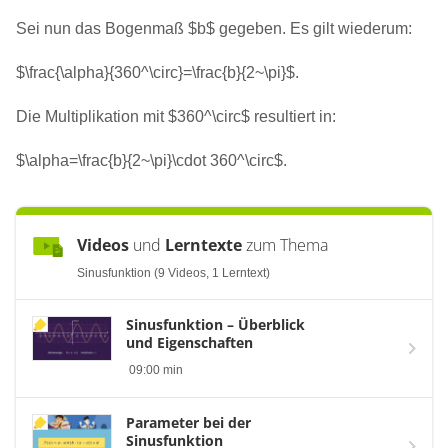
Sei nun das Bogenmaß $b$ gegeben. Es gilt wiederum:
$\frac{\alpha}{360^\circ}=\frac{b}{2~\pi}$.
Die Multiplikation mit $360^\circ$ resultiert in:
$\alpha=\frac{b}{2~\pi}\cdot 360^\circ$.
Videos
und
Lerntexte
zum Thema
Sinusfunktion (9 Videos, 1 Lerntext)
Sinusfunktion – Überblick
und Eigenschaften
09:00 min
Parameter bei der
Sinusfunktion