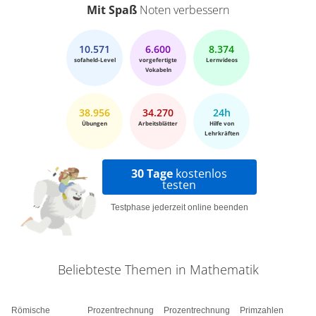
Mit Spaß
Noten verbessern
10.571
6.600
8.374
sofaheld-Level
vorgefertigte
Lernvideos
Vokabeln
38.956
34.270
24h
Übungen
Arbeitsblätter
Hilfe von
Lehrkräften
30 Tage
kostenlos
testen
Testphase jederzeit online beenden
Beliebteste Themen in Mathematik
Römische
Prozentrechnung
Prozentrechnung
Primzahlen