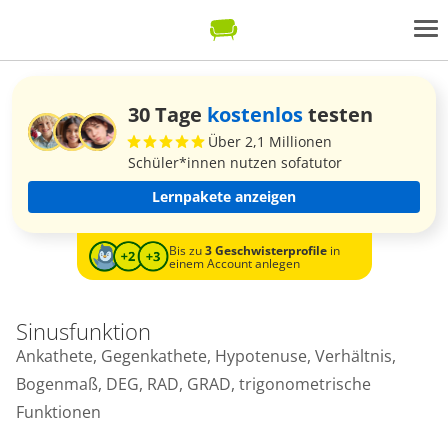
30 Tage
kostenlos
testen
Über 2,1 Millionen
Schüler*innen nutzen sofatutor
Lernpakete anzeigen
Bis zu
3 Geschwisterprofile
in
einem Account anlegen
Sinusfunktion
Ankathete, Gegenkathete, Hypotenuse, Verhältnis,
Bogenmaß, DEG, RAD, GRAD, trigonometrische
Funktionen