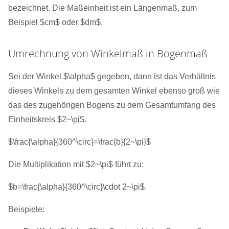
bezeichnet. Die Maßeinheit ist ein Längenmaß, zum
Beispiel $cm$ oder $dm$.
Umrechnung von Winkelmaß in Bogenmaß
Sei der Winkel $\alpha$ gegeben, dann ist das Verhältnis
dieses Winkels zu dem gesamten Winkel ebenso groß wie
das des zugehörigen Bogens zu dem Gesamtumfang des
Einheitskreis $2~\pi$.
$\frac{\alpha}{360^\circ}=\frac{b}{2~\pi}$
Die Multiplikation mit $2~\pi$ führt zu:
$b=\frac{\alpha}{360^\circ}\cdot 2~\pi$.
Beispiele: